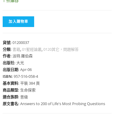
1 件庫存
加入購物車
心
貨號:
01200037
分類:
書籍
,
01聖經論叢
,
0120其它，問題解答
作者:
派特.羅伯森
出版社:
大光
出版日期:
Apr-06
ISBN:
957-516-058-4
基本資料:
平裝 384 頁
商品類型:
生命探索
適合族群:
普級
原文書名:
Answers to 200 of Life's Most Probing Questions