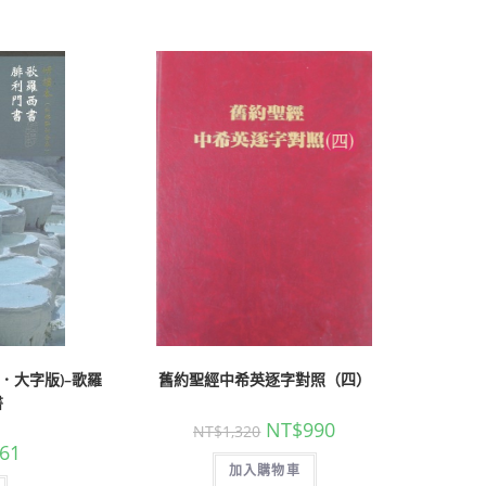
．大字版)–歌羅
舊約聖經中希英逐字對照（四）
書
NT$
990
NT$
1,320
61
加入購物車