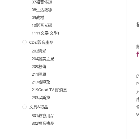
07福音佈道
08生活教導
09教材
10影音光碟
1111文章(文學)
CD&影音產品
202榮光
204讚美之泉
209救傳
211匯恩
217盛曉玫
219Good TV 好消息
233以斯拉
文具&禮品
301教會用品
302福音禮品