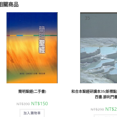
相關商品
簡明聖經(二手書)
和合本聖經研讀本35(新標點
西書.腓利門
NT$
150
NT$
390
NT$
2
NT$
290
加入購物車