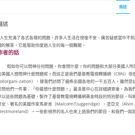
描述
描述
人生充滿了各式各樣的問題，許多人生活在徬徨不安、痛苦疑惑當中不知何
細的解答，它能幫助你度過人生的每一個難關。
作者的話
假如你可以問神任何問題，你會問什麼﹖你的問題和大部分美國人所問
的美國人想問神什麼問題呢﹖而這正是我們基督教電視轉播網（CBN）亟想
Pollorgani-zation），替我們訪問了遍佈全國各地的一千五百人
只問他們一件事︰「你最想什麼問題﹖」蓋洛普中心在詳細調查後，為我
序以這些問題為基礎，製作了基督教電視轉播網黃金時段的特別節目，叫
修女、著名的美國作家馬麥肯（Malcolm?uggeridge）、塗亞文（Alvin T
Westmoreland）。一些影視界的名人也來上過我們的節目，和我們一起