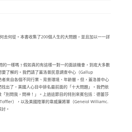
去何從。本書收集了200個人生的大問題，並且加以一一詳
的一樣嗎﹖假如真的有這樣一對一的面談機會，到底大多數
要了解的。我們請了蓋洛普民意調查中心（Gallup
。雖然受訪者來自各個不同行業、背景環境、年齡層，但，蓋洛普中心
們找出了，美國人心目中排名最前面的「十大問題」。我們依
做「別問我，問神！」。上過這節目的特別來賓包括︰德蕾莎
offler），以及美國陸軍的韋威廉將軍（Geneiol Williamc.
探討。