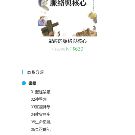
聖經的脈絡與核心
NT$
630
NT$
700
商品分類
書籍
01聖經論叢
02神學類
03實踐神學
04教會歷史
05生命造就
06見證傳記