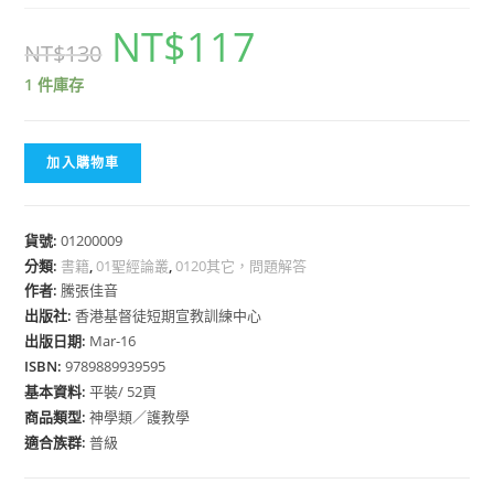
NT$
117
NT$
130
1 件庫存
加入購物車
貨號:
01200009
分類:
書籍
,
01聖經論叢
,
0120其它，問題解答
作者:
騰張佳音
出版社:
香港基督徒短期宣教訓練中心
出版日期:
Mar-16
ISBN:
9789889939595
基本資料:
平裝/ 52頁
商品類型:
神學類／護教學
適合族群:
普級