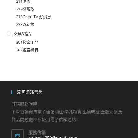
211匯恩
217盛曉玫
219Good TV 好消息
233以斯拉
文具&禮品
301教會用品
302福音禮品
浸宣網路書房
訂購服務說明 :
下單後請保持電子信箱關注:舉凡缺貨,出貨時間,金額刷退及
貨品問題處理都使用電子信箱連絡。
服務信箱
Opens
cbpress250@gmail.com