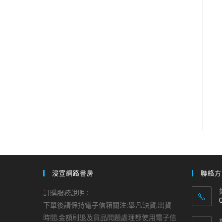
浸宣網路書房
聯絡方
訂購服務說明 :
下單後請保持電子信箱關注:舉凡缺貨,出貨
時間,金額刷退及貨品問題處理都使用電子信