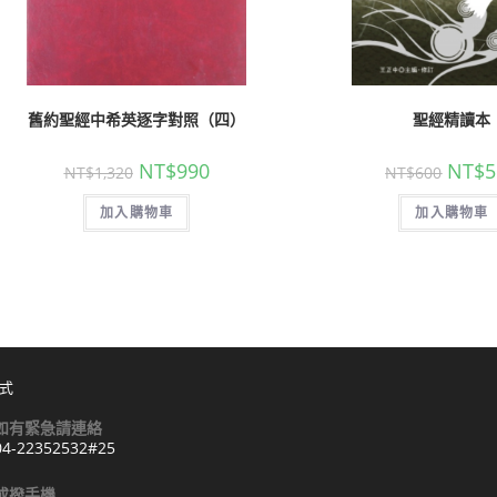
舊約聖經中希英逐字對照（四）
聖經精讀本
NT$
990
NT$
5
NT$
1,320
NT$
600
加入購物車
加入購物車
式
如有緊急請連絡
04-22352532#25
Opens
或撥手機