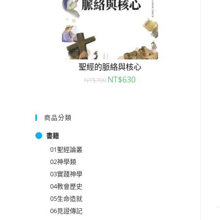
聖經的脈絡與核心
NT$
630
NT$
700
商品分類
書籍
01聖經論叢
02神學類
03實踐神學
04教會歷史
05生命造就
06見證傳記