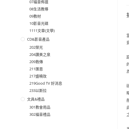
07福音佈道
08生活教導
09教材
10影音光碟
1111文章(文學)
CD&影音產品
202榮光
204讚美之泉
209救傳
211匯恩
217盛曉玫
219Good TV 好消息
233以斯拉
文具&禮品
301教會用品
302福音禮品