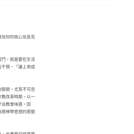
教信仰的核心信息究
奮鬥，就是要在生活
的干預，「讓上帝成
始面貌，尤其不可忽
宗教改革時期。以一
守派教會味道。因
路德神學思想的原貌
外，也盡量採納更廣