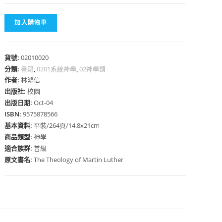
加入購物車
貨號:
02010020
心
分類:
書籍
,
0201系統神學
,
02神學類
作者:
林鴻信
出版社:
校園
出版日期:
Oct-04
ISBN:
9575878566
基本資料:
平裝/264頁/14.8x21cm
商品類型:
神學
適合族群:
普級
原文書名:
The Theology of Martin Luther