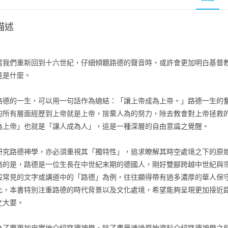
描述
當我們重新回到十六世紀，仔細傾聽路德的聲音時，或許會更加明白基督
竟是什麼。
路德的一生，可以用一句話作為總結：「讓上帝成為上帝。」路德一生的
的所有層面經歷到上帝就是上帝，捨棄人為的努力，除去教會對上帝拯救
為上帝」也就是「讓人成為人」，這是一種深層的自由意識之覺醒。
研究路德神學，亦必須重視其「獨特性」，追求瞭解其時空處境之下的原
略的是，路德是一位生長在中世紀末期的德國人，剛好雙腳跨越中世紀與
般常見的文字或講道中的「路德」為例，往往顯得帶有過多濃厚的華人保
此，本書特別注重路德的時代背景以及文化處境，希望能夠呈現更加接近
之大要。
為了要更加忠實地介紹路德神學，除了盡量通過原始資料介紹路德神學之