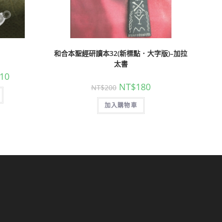
和合本聖經研讀本32(新標點．大字版)–加拉
太書
10
NT$
180
NT$
200
加入購物車