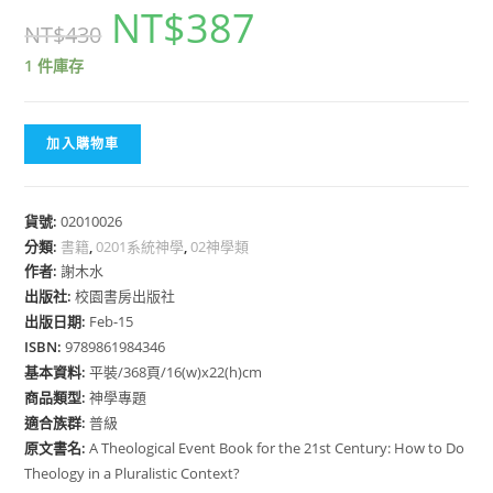
NT$
387
NT$
430
1 件庫存
加入購物車
貨號:
02010026
分類:
書籍
,
0201系統神學
,
02神學類
作者:
謝木水
出版社:
校園書房出版社
出版日期:
Feb-15
ISBN:
9789861984346
基本資料:
平裝/368頁/16(w)x22(h)cm
商品類型:
神學專題
適合族群:
普級
原文書名:
A Theological Event Book for the 21st Century: How to Do
Theology in a Pluralistic Context?