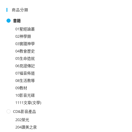
商品分類
書籍
01聖經論叢
02神學類
03實踐神學
04教會歷史
05生命造就
06見證傳記
07福音佈道
08生活教導
09教材
10影音光碟
1111文章(文學)
CD&影音產品
202榮光
204讚美之泉