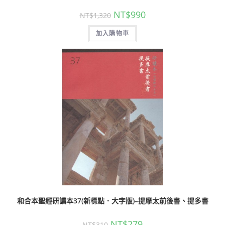
NT$
990
NT$
1,320
加入購物車
和合本聖經研讀本37(新標點．大字版)–提摩太前後書、提多書
NT$
279
NT$
310