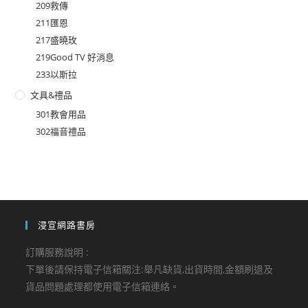
209救傳
211匯恩
217盛曉玫
219Good TV 好消息
233以斯拉
文具&禮品
301教會用品
302福音禮品
浸宣網路書房
訂購服務說明 :
下單後請保持電子信箱關注:舉凡缺貨,出貨時間,金額刷退及
貨品問題處理都使用電子信箱連絡。