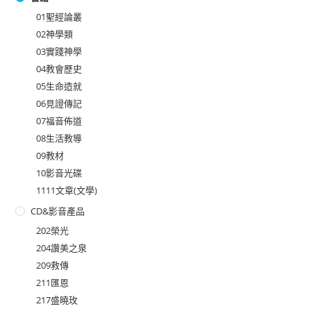
01聖經論叢
02神學類
03實踐神學
04教會歷史
05生命造就
06見證傳記
07福音佈道
08生活教導
09教材
10影音光碟
1111文章(文學)
CD&影音產品
202榮光
204讚美之泉
209救傳
211匯恩
217盛曉玫