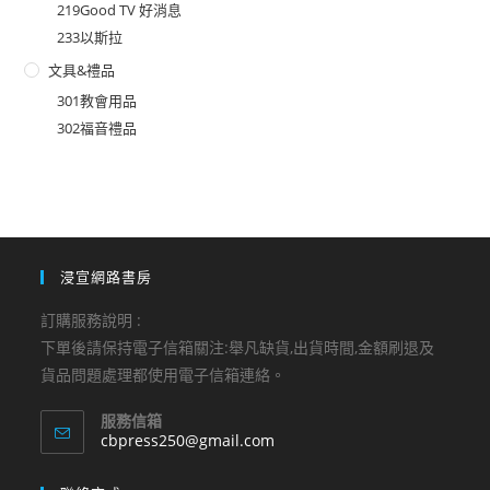
219Good TV 好消息
233以斯拉
文具&禮品
301教會用品
302福音禮品
浸宣網路書房
訂購服務說明 :
下單後請保持電子信箱關注:舉凡缺貨,出貨時間,金額刷退及
貨品問題處理都使用電子信箱連絡。
服務信箱
Opens
cbpress250@gmail.com
in
your