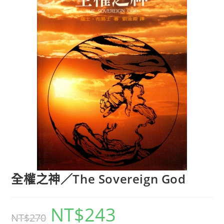
全權之神／The Sovereign God
NT$
243
NT$
270