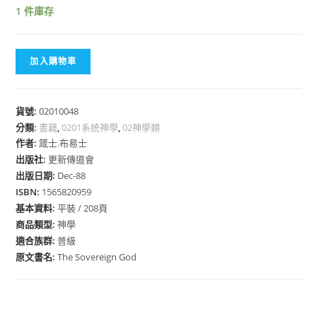
1 件庫存
加入購物車
貨號:
02010048
分類:
書籍
,
0201系統神學
,
02神學類
作者:
箴士.布易士
出版社:
更新傳道會
出版日期:
Dec-88
ISBN:
1565820959
基本資料:
平裝 / 208頁
商品類型:
神學
適合族群:
普級
原文書名:
The Sovereign God