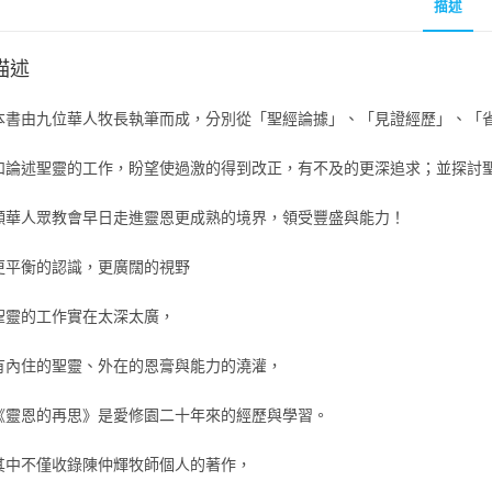
描述
描述
本書由九位華人牧長執筆而成，分別從「聖經論據」、「見證經歷」、「
和論述聖靈的工作，盼望使過激的得到改正，有不及的更深追求；並探討
願華人眾教會早日走進靈恩更成熟的境界，領受豐盛與能力！
更平衡的認識，更廣闊的視野
聖靈的工作實在太深太廣，
有內住的聖靈、外在的恩膏與能力的澆灌，
《靈恩的再思》是愛修園二十年來的經歷與學習。
其中不僅收錄陳仲輝牧師個人的著作，