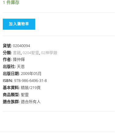
1 件庫存
加入購物車
心
貨號:
02040094
分類:
書籍
,
0204聖靈
,
02神學類
作者:
陳仲輝
出版社:
天恩
出版日期:
2009年05月
ISBN:
978-986-6496-31-8
基本資料:
精裝/219頁
商品類型:
聖靈
適合族群:
適合所有人