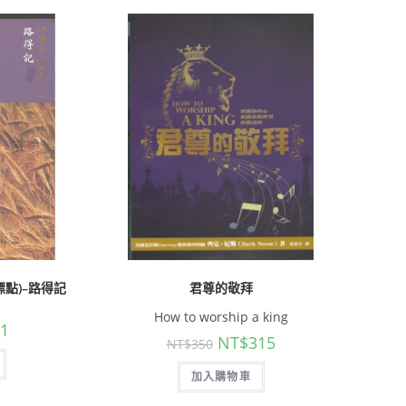
標點)–路得記
君尊的敬拜
How to worship a king
81
NT$
315
NT$
350
加入購物車