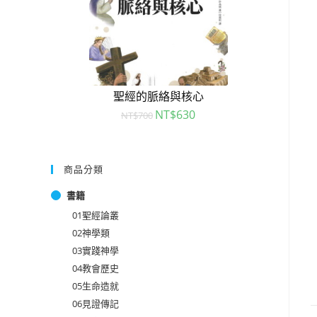
聖經的脈絡與核心
NT$
630
NT$
700
商品分類
書籍
01聖經論叢
02神學類
03實踐神學
04教會歷史
05生命造就
06見證傳記