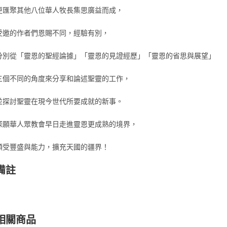
更匯聚其他八位華人牧長集思廣益而成，
受邀的作者們恩賜不同，經驗有別，
分別從「靈恩的聖經論據」「靈恩的見證經歷」「靈恩的省思與展望」
三個不同的角度來分享和論述聖靈的工作，
並探討聖靈在現今世代所要成就的新事。
深願華人眾教會早日走進靈恩更成熟的境界，
領受豐盛與能力，擴充天國的疆界！
備註
相關商品