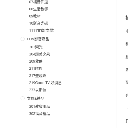
07福音佈道
08生活教導
09教材
10影音光碟
1111文章(文學)
CD&影音產品
202榮光
204讚美之泉
209救傳
211匯恩
217盛曉玫
219Good TV 好消息
233以斯拉
文具&禮品
301教會用品
302福音禮品