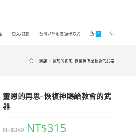
載
登入/註冊
台灣以外地區操作方式
0
>
商店
>
靈恩的再思–恢復神賜給教會的武器
靈恩的再思–恢復神賜給教會的武
器
NT$
315
NT$
350