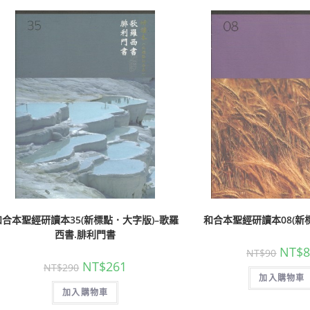
和合本聖經研讀本35(新標點．大字版)–歌羅
和合本聖經研讀本08(新
西書.腓利門書
NT$
NT$
90
NT$
261
NT$
290
加入購物車
加入購物車