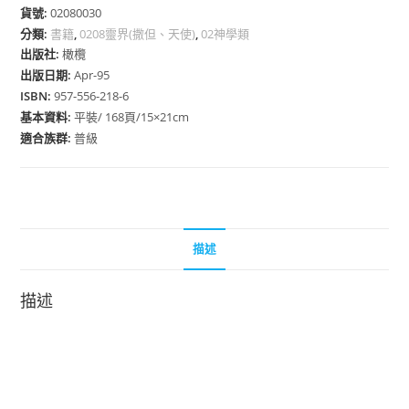
貨號:
02080030
分類:
書籍
,
0208靈界(撒但、天使)
,
02神學類
出版社:
橄欖
出版日期:
Apr-95
ISBN:
957-556-218-6
基本資料:
平裝/ 168頁/15×21cm
適合族群:
普級
描述
描述