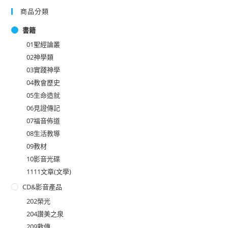
商品分類
書籍
01聖經論叢
02神學類
03實踐神學
04教會歷史
05生命造就
06見證傳記
07福音佈道
08生活教導
09教材
10影音光碟
1111文章(文學)
CD&影音產品
202榮光
204讚美之泉
209救傳