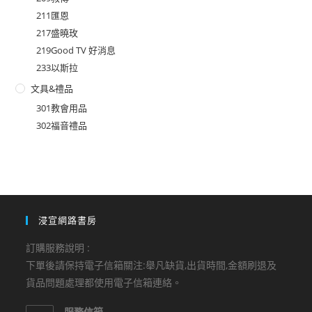
211匯恩
217盛曉玫
219Good TV 好消息
233以斯拉
文具&禮品
301教會用品
302福音禮品
浸宣網路書房
訂購服務說明 :
下單後請保持電子信箱關注:舉凡缺貨,出貨時間,金額刷退及
貨品問題處理都使用電子信箱連絡。
服務信箱