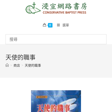
Skip
to
content
選單
0
天使的職事
>
商店
>
天使的職事