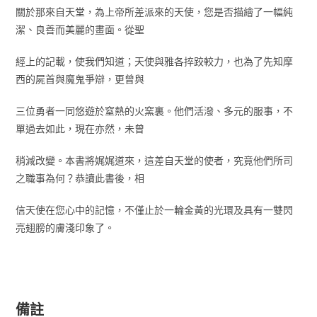
關於那來自天堂，為上帝所差派來的天使，您是否描繪了一幅純
潔、良善而美麗的畫面。從聖
經上的記載，使我們知道；天使與雅各捽跤較力，也為了先知摩
西的屍首與魔鬼爭辯，更曾與
三位勇者一同悠遊於窒熱的火窯裏。他們活潑、多元的服事，不
單過去如此，現在亦然，未曾
稍減改變。本書將娓娓道來，這差自天堂的使者，究竟他們所司
之職事為何？恭讀此書後，相
信天使在您心中的記憶，不僅止於一輪金黃的光環及具有一雙閃
亮翅膀的膚淺印象了。
備註