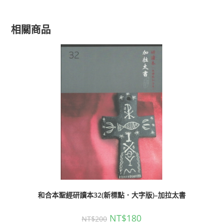
相關商品
和合本聖經研讀本32(新標點．大字版)–加拉太書
NT$
180
NT$
200