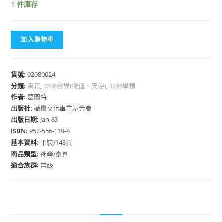
1 件庫存
加入購物車
貨號:
02080024
分類:
書籍
,
0208靈界(撒但、天使)
,
02神學類
作者:
葛蘭特
出版社:
橄欖文化事業基金會
出版日期:
Jan-83
ISBN:
957-556-119-8
基本資料:
平裝/148頁
商品類型:
神學/靈界
適合族群:
普級