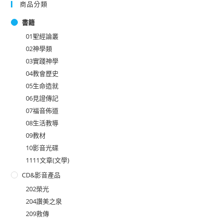
商品分類
書籍
01聖經論叢
02神學類
03實踐神學
04教會歷史
05生命造就
06見證傳記
07福音佈道
08生活教導
09教材
10影音光碟
1111文章(文學)
CD&影音產品
202榮光
204讚美之泉
209救傳