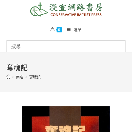
Skip
to
content
選單
0
奪魂記
>
商店
>
奪魂記