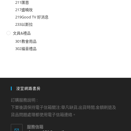
211匯恩
217盛曉玫
219Good TV 好消息
233以斯拉
文具&禮品
301教會用品
302福音禮品
浸宣網路書房
訂購服務說明 :
下單後請保持電子信箱關注:舉凡缺貨,出貨時間,金額刷退及
貨品問題處理都使用電子信箱連絡。
服務信箱