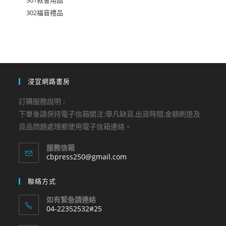
302福音禮品
浸宣網路書房
訂購服務說明 :
下單後請保持電子信箱關注:舉凡缺貨,出貨時間,金額刷退及
貨品問題處理都使用電子信箱連絡。
服務信箱
Opens
cbpress250@gmail.com
in
your
聯絡方式
application
如有緊急請連絡
04-22352532#25
Opens