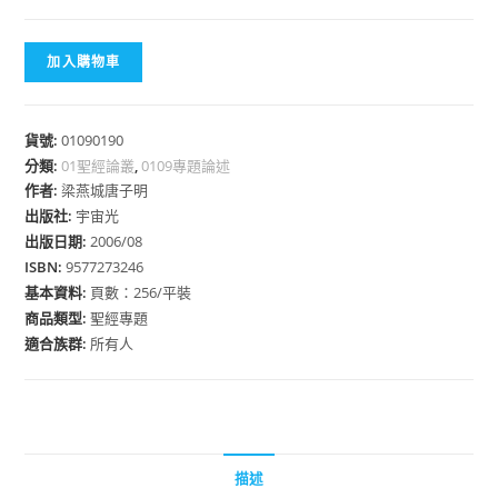
加入購物車
貨號:
01090190
分類:
01聖經論叢
,
0109專題論述
作者:
梁燕城唐子明
出版社:
宇宙光
出版日期:
2006/08
ISBN:
9577273246
基本資料:
頁數：256/平裝
商品類型:
聖經專題
適合族群:
所有人
描述