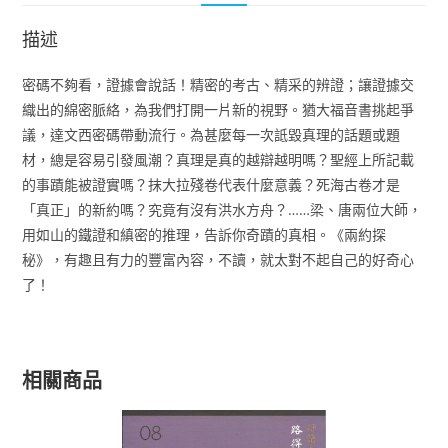
描述
密碼不夠看，證據會說話！精密的考古、精采的辨證；讓證據交
織出的綿密脈絡，為我們打開一片新的視野。猶大福音書挑起爭
議，達文西密碼帶動流行。為甚麼每一次詆毀真理的話題或題
材，總是容易引發風潮？真理是真的越辯越明嗎？聖經上所記載
的事蹟能被證實嗎？抹大拉殘卷代表什麼意義？死海古卷才是
「真正」的新約嗎？究竟有沒有洪水方舟？……梁、唐兩位大師，
用如山的鐵證和縝密的推理，告訴你奇蹟的真相。《兩約探
秘》，有趣且有力的豐富內容，不讀，就太對不起自己的好奇心
了！
相關商品