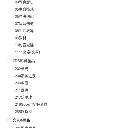
04教會歷史
05生命造就
06見證傳記
07福音佈道
08生活教導
09教材
10影音光碟
1111文章(文學)
CD&影音產品
202榮光
204讚美之泉
209救傳
211匯恩
217盛曉玫
219Good TV 好消息
233以斯拉
文具&禮品
301教會用品