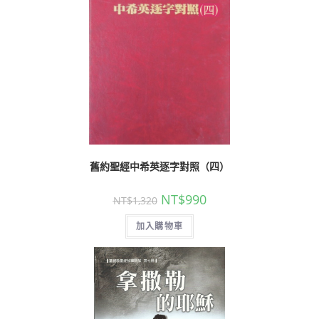
舊約聖經中希英逐字對照（四）
NT$
990
NT$
1,320
加入購物車