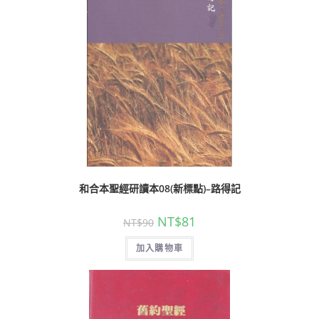
和合本聖經研讀本08(新標點)–路得記
NT$
81
NT$
90
加入購物車