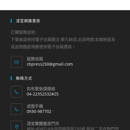
浸宣網路書房
訂購服務說明 :
下單後請保持電子信箱關注:舉凡缺貨,出貨時間,金額刷退及
貨品問題處理都使用電子信箱連絡。
服務信箱
Opens
cbpress250@gmail.com
in
your
聯絡方式
application
如有緊急請連絡
04-22352532#25
Opens
或撥手機
in
0930-987702
your
Opens
application
浸宣實體書房門市
in
地址:404014台中市梅亭街250號 附設二手衣物門市