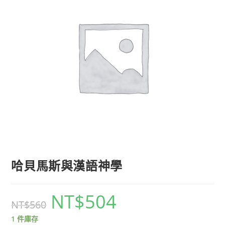
哈貝馬斯與漢語神學
NT$
504
NT$
560
1 件庫存