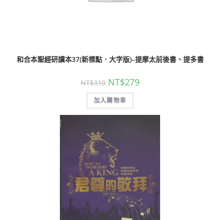
和合本聖經研讀本37(新標點．大字版)–提摩太前後書、提多書
NT$
279
NT$
310
加入購物車