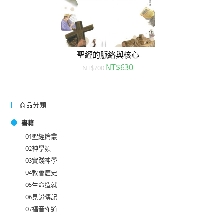
聖經的脈絡與核心
NT$
630
NT$
700
商品分類
書籍
01聖經論叢
02神學類
03實踐神學
04教會歷史
05生命造就
06見證傳記
07福音佈道