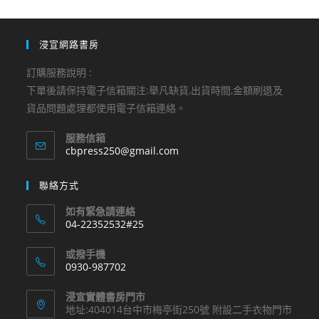
浸宣網路書房
訂購服務說明 :
下單後請保持電子信箱關注:舉凡缺貨,出貨時間,金額刷退及
貨品問題處理都使用電子信箱連絡。
服務信箱
Opens
cbpress250@gmail.com
in
your
聯絡方式
application
如有緊急請連絡
04-22352532#25
Opens
或撥手機
in
0930-987702
your
Opens
application
浸宣實體書房門市
in
地址:404014台中市梅亭街250號 附設二手衣物門市
your