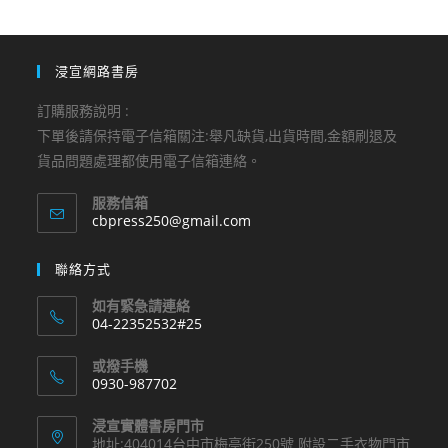
浸宣網路書房
訂購服務說明 :
下單後請保持電子信箱關注:舉凡缺貨,出貨時間,金額刷退及
貨品問題處理都使用電子信箱連絡。
服務信箱
Opens
cbpress250@gmail.com
in
your
聯絡方式
application
如有緊急請連絡
04-22352532#25
Opens
或撥手機
in
0930-987702
your
Opens
application
浸宣實體書房門市
in
地址:404014台中市梅亭街250號 附設二手衣物門市