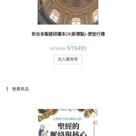
和合本聖經研讀本28(新標點)–使徒行傳
NT$
495
NT$
550
加入購物車
推薦商品