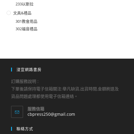
233以斯拉
文具&禮品
301教會用品
302福音禮品
浸宣網路書房
訂購服務說明 :
下單後請保持電子信箱關注:舉凡缺貨,出貨時間,金額刷退及
貨品問題處理都使用電子信箱連絡。
服務信箱
Opens
cbpress250@gmail.com
in
your
聯絡方式
application