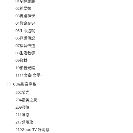
01聖經論叢
02神學類
03實踐神學
04教會歷史
05生命造就
06見證傳記
07福音佈道
08生活教導
09教材
10影音光碟
1111文章(文學)
CD&影音產品
202榮光
204讚美之泉
209救傳
211匯恩
217盛曉玫
219Good TV 好消息