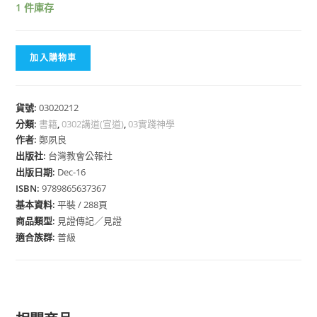
1 件庫存
加入購物車
貨號:
03020212
分類:
書籍
,
0302講道(宣道)
,
03實踐神學
作者:
鄭夙良
出版社:
台灣教會公報社
出版日期:
Dec-16
ISBN:
9789865637367
基本資料:
平裝 / 288頁
商品類型:
見證傳記／見證
適合族群:
普級