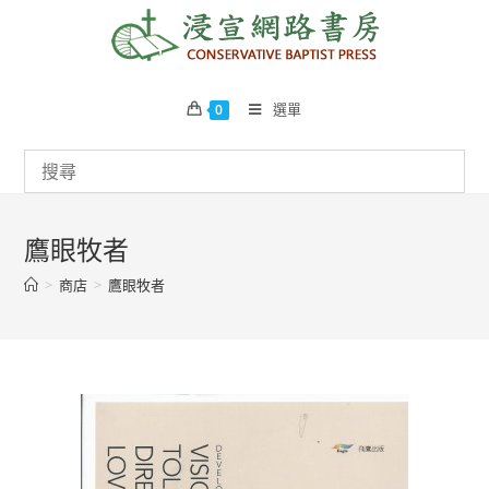
Skip
to
content
選單
0
鷹眼牧者
>
商店
>
鷹眼牧者