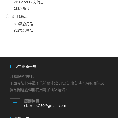
219Good TV 好消息
233以斯拉
文具&禮品
301教會用品
302福音禮品
浸宣網路書房
訂購服務說明 :
下單後請保持電子信箱關注:舉凡缺貨,出貨時間,金額刷退及
貨品問題處理都使用電子信箱連絡。
服務信箱
Opens
cbpress250@gmail.com
in
your