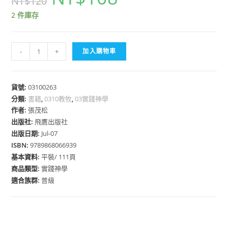
NT$
120
2 件庫存
鷹
-
+
加入購物車
眼
牧
者
貨號:
03100263
分類:
書籍
數
,
0310教牧
,
03實踐神學
作者:
張茂松
量
出版社:
飛鷹出版社
出版日期:
Jul-07
ISBN:
9789868066939
基本資料:
平裝/ 111頁
商品類型:
實踐神學
適合族群:
普級