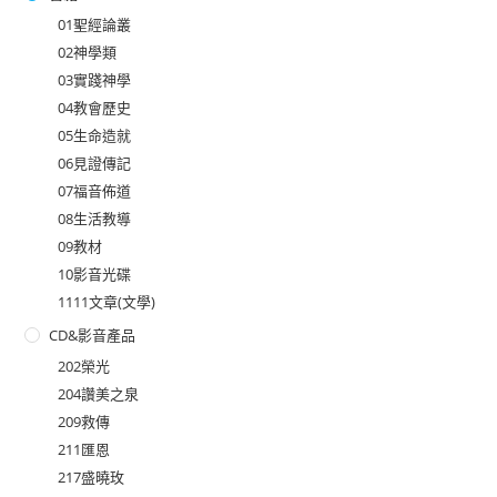
01聖經論叢
02神學類
03實踐神學
04教會歷史
05生命造就
06見證傳記
07福音佈道
08生活教導
09教材
10影音光碟
1111文章(文學)
CD&影音產品
202榮光
204讚美之泉
209救傳
211匯恩
217盛曉玫