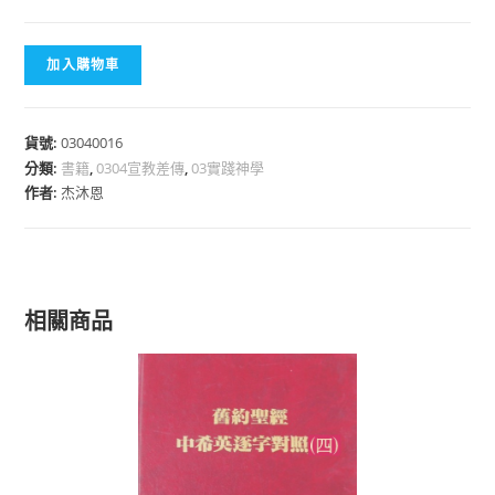
加入購物車
貨號:
03040016
分類:
書籍
,
0304宣教差傳
,
03實踐神學
作者:
杰沐恩
相關商品