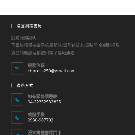
浸宣網路書房
訂購服務說明 :
下單後請保持電子信箱關注:舉凡缺貨,出貨時間,金額刷退及
貨品問題處理都使用電子信箱連絡。
服務信箱
Opens
cbpress250@gmail.com
in
your
聯絡方式
application
如有緊急請連絡
04-22352532#25
Opens
或撥手機
in
0930-987702
your
Opens
application
浸宣實體書房門市
in