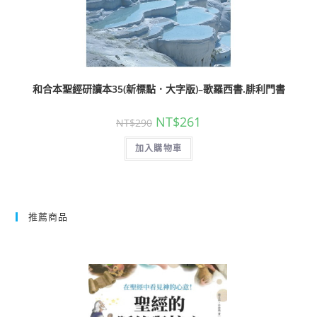
和合本聖經研讀本35(新標點．大字版)–歌羅西書.腓利門書
NT$
261
NT$
290
加入購物車
推薦商品