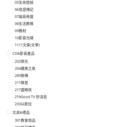
05生命造就
06見證傳記
07福音佈道
08生活教導
09教材
10影音光碟
1111文章(文學)
CD&影音產品
202榮光
204讚美之泉
209救傳
211匯恩
217盛曉玫
219Good TV 好消息
233以斯拉
文具&禮品
301教會用品