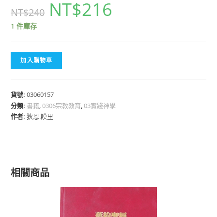
NT$
216
NT$
240
1 件庫存
加入購物車
貨號:
03060157
分類:
書籍
,
0306宗教教育
,
03實踐神學
作者:
狄恩.謨里
相關商品