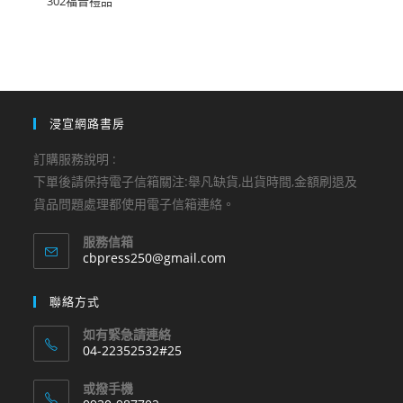
302福音禮品
浸宣網路書房
訂購服務說明 :
下單後請保持電子信箱關注:舉凡缺貨,出貨時間,金額刷退及
貨品問題處理都使用電子信箱連絡。
服務信箱
Opens
cbpress250@gmail.com
in
your
聯絡方式
application
如有緊急請連絡
04-22352532#25
Opens
或撥手機
in