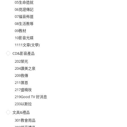
05生命造就
06見證傳記
07福音佈道
08生活教導
09教材
10影音光碟
1111文章(文學)
CD&影音產品
202榮光
204讚美之泉
209救傳
211匯恩
217盛曉玫
219Good TV 好消息
233以斯拉
文具&禮品
301教會用品