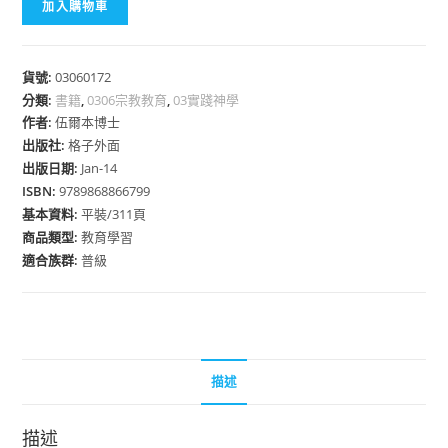
加入購物車
貨號:
03060172
分類:
書籍
,
0306宗教教育
,
03實踐神學
作者:
伍爾本博士
出版社:
格子外面
出版日期:
Jan-14
ISBN:
9789868866799
基本資料:
平裝/311頁
商品類型:
教育學習
適合族群:
普級
描述
描述