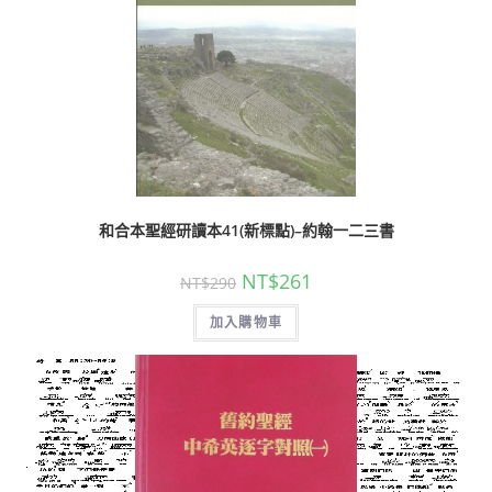
和合本聖經研讀本41(新標點)–約翰一二三書
NT$
261
NT$
290
加入購物車