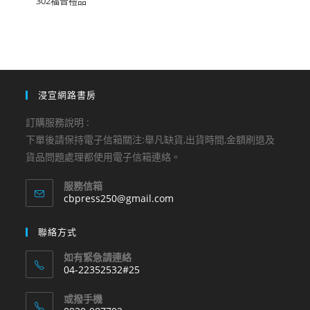
302福音禮品
浸宣網路書房
訂購服務說明 :
下單後請保持電子信箱關注:舉凡缺貨,出貨時間,金額刷退及
貨品問題處理都使用電子信箱連絡。
服務信箱
Opens
cbpress250@gmail.com
in
your
聯絡方式
application
如有緊急請連絡
04-22352532#25
Opens
或撥手機
in