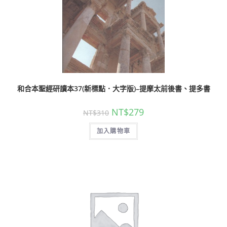
和合本聖經研讀本37(新標點．大字版)–提摩太前後書、提多書
NT$
279
NT$
310
加入購物車