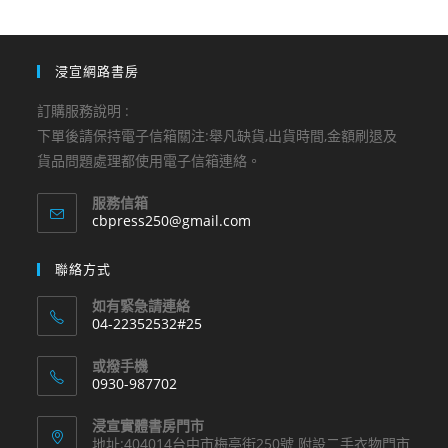
浸宣網路書房
訂購服務說明 :
下單後請保持電子信箱關注:舉凡缺貨,出貨時間,金額刷退及
貨品問題處理都使用電子信箱連絡。
服務信箱
Opens
cbpress250@gmail.com
in
your
聯絡方式
application
如有緊急請連絡
04-22352532#25
Opens
或撥手機
in
0930-987702
your
Opens
application
浸宣實體書房門市
in
地址:404014台中市梅亭街250號 附設二手衣物門市