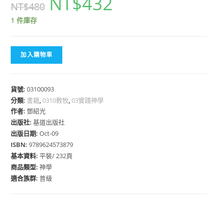
NT$
432
NT$
480
1 件庫存
加入購物車
貨號:
03100093
分類:
書籍
,
0310教牧
,
03實踐神學
作者:
鄧紹光
出版社:
基道出版社
出版日期:
Oct-09
ISBN:
9789624573879
基本資料:
平裝/ 232頁
商品類型:
神學
適合族群:
普級