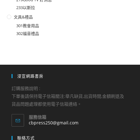
233以斯拉
文具&禮品
301教會用品
302福音禮品
浸宣網路書房
訂購服務說明 :
下單後請保持電子信箱關注:舉凡缺貨,出貨時間,金額刷退及
貨品問題處理都使用電子信箱連絡。
服務信箱
Opens
cbpress250@gmail.com
in
your
聯絡方式
application