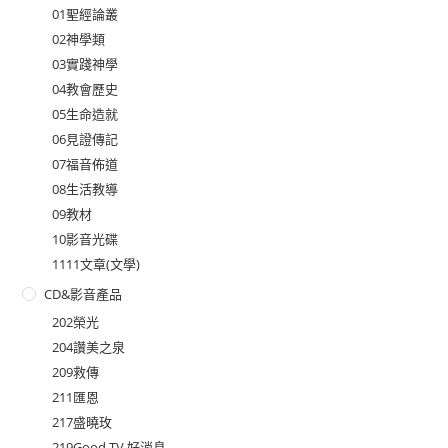
01聖經論叢
02神學類
03實踐神學
04教會歷史
05生命造就
06見證傳記
07福音佈道
08生活教導
09教材
10影音光碟
1111文章(文學)
CD&影音產品
202榮光
204讚美之泉
209救傳
211匯恩
217盛曉玫
219Good TV 好消息