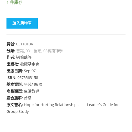
1 件庫存
加入購物車
貨號:
03110104
分類:
書籍
,
0311醫治
,
03實踐神學
作者:
邁倫瑞許
出版社:
橄欖基金會
出版日期:
Sep-97
ISBN:
9575563158
基本資料:
平裝/ 96 頁
商品類型:
生活教導
適合族群:
普級
原文書名:
Hope for Hurting Relationships ——Leader's Guide for
Group Study