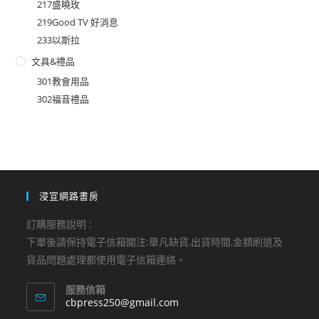
217盛曉玫
219Good TV 好消息
233以斯拉
文具&禮品
301教會用品
302福音禮品
浸宣網路書房
訂購服務說明 :
下單後請保持電子信箱關注:舉凡缺貨,出貨時間,金額刷退及
貨品問題處理都使用電子信箱連絡。
服務信箱
Opens
cbpress250@gmail.com
in