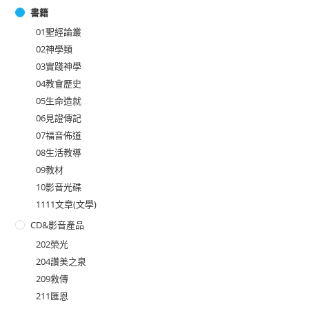
書籍
01聖經論叢
02神學類
03實踐神學
04教會歷史
05生命造就
06見證傳記
07福音佈道
08生活教導
09教材
10影音光碟
1111文章(文學)
CD&影音產品
202榮光
204讚美之泉
209救傳
211匯恩