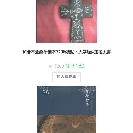
和合本聖經研讀本32(新標點．大字版)–加拉太書
NT$
180
NT$
200
加入購物車