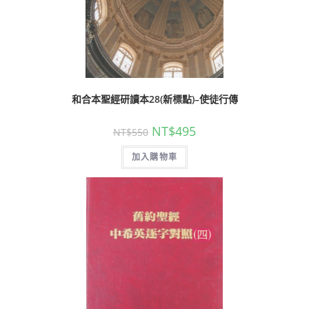
和合本聖經研讀本28(新標點)–使徒行傳
NT$
495
NT$
550
加入購物車