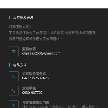
浸宣網路書房
訂購服務說明 :
下單後請保持電子信箱關注:舉凡缺貨,出貨時間,金額刷退及
貨品問題處理都使用電子信箱連絡。
服務信箱
Opens
cbpress250@gmail.com
in
your
聯絡方式
application
如有緊急請連絡
04-22352532#25
Opens
或撥手機
in
0930-987702
your
Opens
application
浸宣實體書房門市
in
地址:404014台中市梅亭街250號 附設二手衣物門市