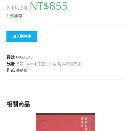
NT$
855
NT$
950
1 件庫存
加入購物車
貨號:
04060045
分類:
書籍
,
0406中國歷史，信條
,
04教會歷史
作者:
甚約翰
相關商品