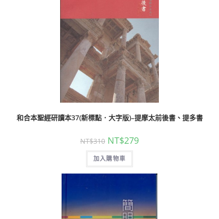
和合本聖經研讀本37(新標點．大字版)–提摩太前後書、提多書
NT$
279
NT$
310
加入購物車