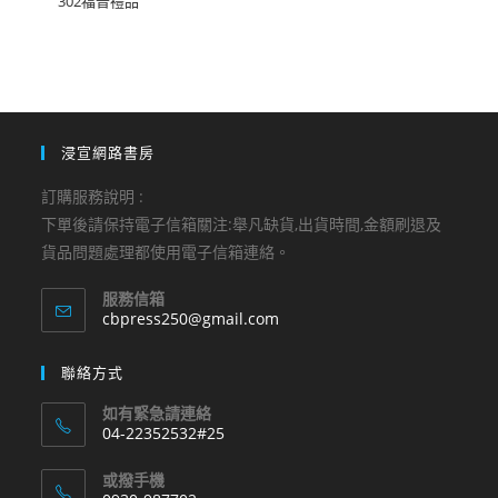
302福音禮品
浸宣網路書房
訂購服務說明 :
下單後請保持電子信箱關注:舉凡缺貨,出貨時間,金額刷退及
貨品問題處理都使用電子信箱連絡。
服務信箱
Opens
cbpress250@gmail.com
in
your
聯絡方式
application
如有緊急請連絡
04-22352532#25
Opens
或撥手機
in