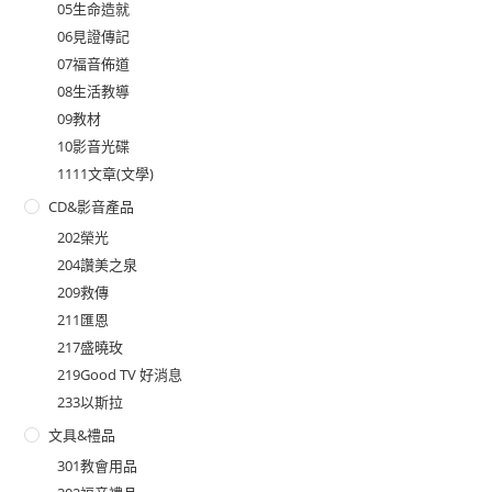
05生命造就
06見證傳記
07福音佈道
08生活教導
09教材
10影音光碟
1111文章(文學)
CD&影音產品
202榮光
204讚美之泉
209救傳
211匯恩
217盛曉玫
219Good TV 好消息
233以斯拉
文具&禮品
301教會用品