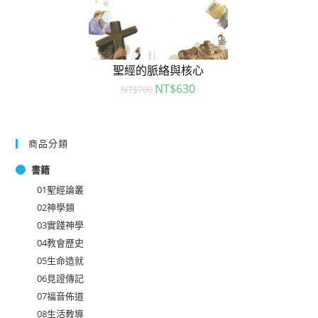
聖經的脈絡與核心
NT$
630
NT$
700
商品分類
書籍
01聖經論叢
02神學類
03實踐神學
04教會歷史
05生命造就
06見證傳記
07福音佈道
08生活教導