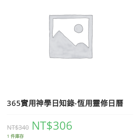
365實用神學日知錄-恆用靈修日曆
NT$
306
NT$
340
1 件庫存