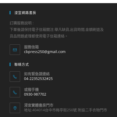
浸宣網路書房
訂購服務說明 :
下單後請保持電子信箱關注:舉凡缺貨,出貨時間,金額刷退及
貨品問題處理都使用電子信箱連絡。
服務信箱
Opens
cbpress250@gmail.com
in
your
聯絡方式
application
如有緊急請連絡
04-22352532#25
Opens
或撥手機
in
0930-987702
your
Opens
application
浸宣實體書房門市
in
地址:404014台中市梅亭街250號 附設二手衣物門市
your