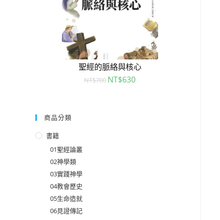
聖經的脈絡與核心
NT$
630
NT$
700
商品分類
書籍
01聖經論叢
02神學類
03實踐神學
04教會歷史
05生命造就
06見證傳記