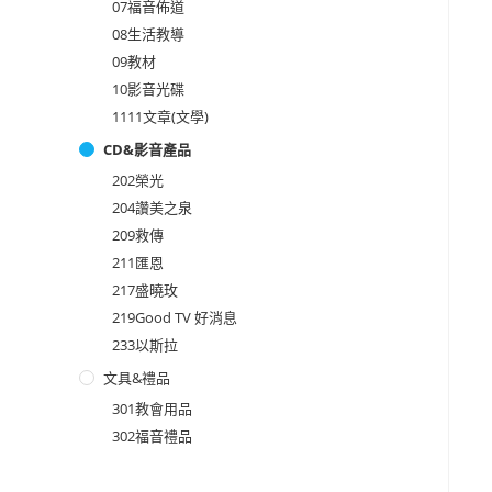
07福音佈道
08生活教導
09教材
10影音光碟
1111文章(文學)
CD&影音產品
202榮光
204讚美之泉
209救傳
211匯恩
217盛曉玫
219Good TV 好消息
233以斯拉
文具&禮品
301教會用品
302福音禮品