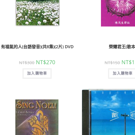
聖經的脈絡與核心
聖經的脈絡與核
有福氣的人(台語發音)(共8集)(2片) DVD
榮耀君王(歌本
NT$
630
NT$
630
NT$
700
NT$
700
NT$
270
NT$
1
NT$
300
NT$
150
加入購物車
加入購物車