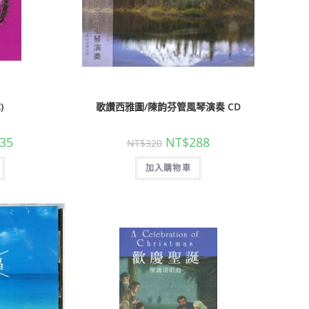
心
)
歌讚西雅圖/陳韵芬管風琴演奏 CD
35
NT$
288
NT$
320
加入購物車