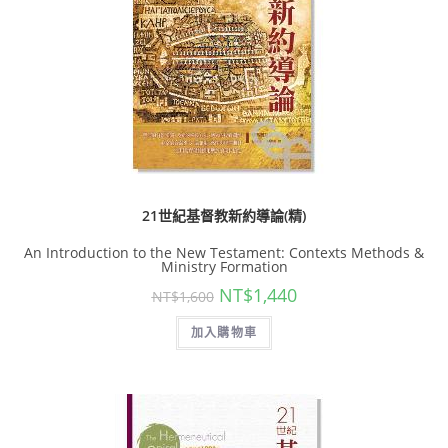
21世紀基督教新約導論(精)
An Introduction to the New Testament: Contexts Methods &
Ministry Formation
NT$
1,440
NT$
1,600
加入購物車