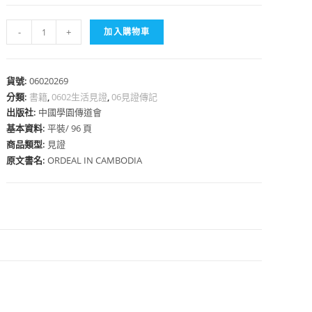
高
-
+
加入購物車
棉
煉
獄
貨號:
06020269
心
分類:
書籍
數
,
0602生活見證
,
06見證傳記
出版社:
中國學園傳道會
量
基本資料:
平裝/ 96 頁
商品類型:
見證
原文書名:
ORDEAL IN CAMBODIA