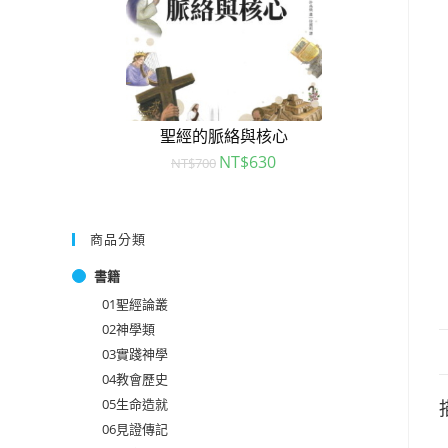
聖經的脈絡與核心
NT$
630
NT$
700
商品分類
書籍
01聖經論叢
02神學類
03實踐神學
04教會歷史
05生命造就
06見證傳記