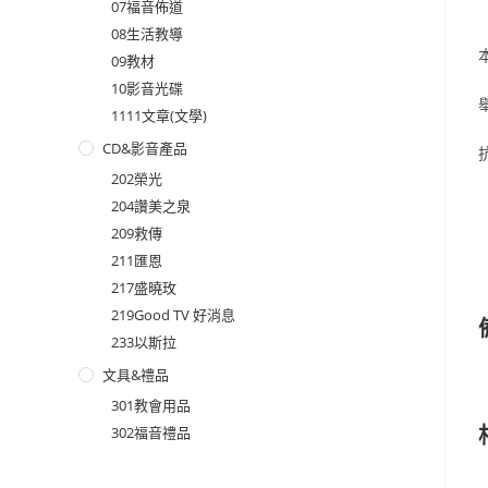
07福音佈道
08生活教導
09教材
10影音光碟
1111文章(文學)
CD&影音產品
202榮光
204讚美之泉
209救傳
211匯恩
217盛曉玫
219Good TV 好消息
233以斯拉
文具&禮品
301教會用品
302福音禮品