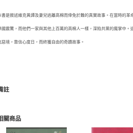
本書是敘述維克黃譚及妻兒逃離高棉而倖免於難的真實故事。在當時的革
舉國震驚，而他們一家與其他上百萬的高棉人一樣，深陷共黨的魔掌中。
抗惡境，靠信心度日，而終獲自由的奇蹟故事。
備註
相關商品