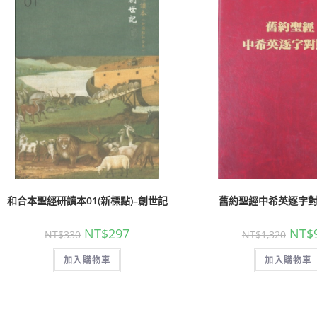
和合本聖經研讀本01(新標點)–創世記
舊約聖經中希英逐字
NT$
297
NT$
NT$
330
NT$
1,320
加入購物車
加入購物車