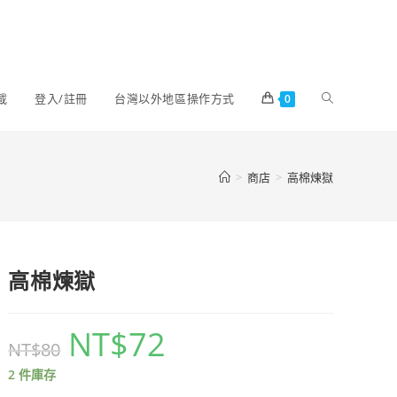
載
登入/註冊
台灣以外地區操作方式
0
>
商店
>
高棉煉獄
高棉煉獄
NT$
72
NT$
80
2 件庫存