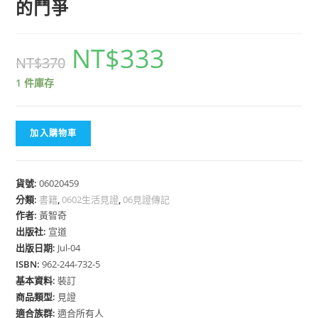
的鬥爭
NT$
333
NT$
370
1 件庫存
加入購物車
貨號:
06020459
分類:
書籍
,
0602生活見證
,
06見證傳記
作者:
黃智奇
出版社:
宣道
出版日期:
Jul-04
ISBN:
962-244-732-5
基本資料:
裝訂
商品類型:
見證
適合族群:
適合所有人