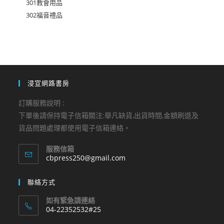
301教會用品
302福音禮品
浸宣網路書房
訂購服務說明 :
下單後請保持電子信箱關注:舉凡缺貨,出貨時間,金額刷退及
貨品問題處理都使用電子信箱連絡。
服務信箱
Opens
cbpress250@gmail.com
in
your
聯絡方式
application
如有緊急請連絡
04-22352532#25
Opens