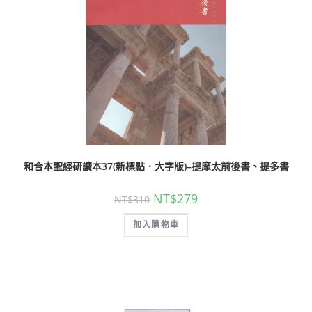
和合本聖經研讀本37(新標點．大字版)–提摩太前後書、提多書
NT$
279
NT$
310
加入購物車