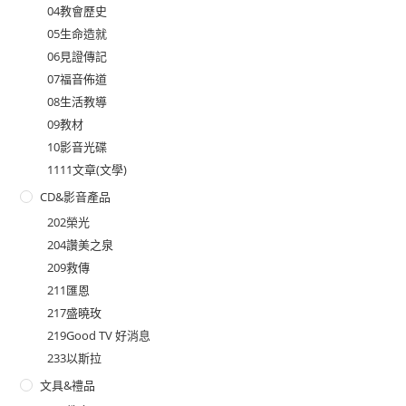
04教會歷史
05生命造就
06見證傳記
07福音佈道
08生活教導
09教材
10影音光碟
1111文章(文學)
CD&影音產品
202榮光
204讚美之泉
209救傳
211匯恩
217盛曉玫
219Good TV 好消息
233以斯拉
文具&禮品