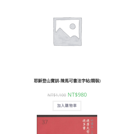
耶穌登山寶訓-陳馬可書法字帖(精裝)
NT$
980
NT$
1,100
加入購物車