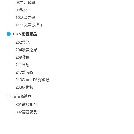
08生活教導
09教材
10影音光碟
1111文章(文學)
CD&影音產品
202榮光
204讚美之泉
209救傳
211匯恩
217盛曉玫
219Good TV 好消息
233以斯拉
文具&禮品
301教會用品
302福音禮品