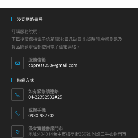
浸宣網路書房
訂購服務說明 :
下單後請保持電子信箱關注:舉凡缺貨,出貨時間,金額刷退及
貨品問題處理都使用電子信箱連絡。
服務信箱
Opens
cbpress250@gmail.com
in
your
聯絡方式
application
如有緊急請連絡
04-22352532#25
Opens
或撥手機
in
0930-987702
your
Opens
application
浸宣實體書房門市
in
地址:404014台中市梅亭街250號 附設二手衣物門市
your