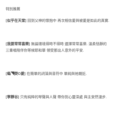
特別推薦
[似乎在天堂]
回到父神的懷抱中 再次相信愛與被愛是如此的真實.
[我要常常喜樂]
無論環境得時不得時 選擇常常喜樂. 溫柔恬靜的
三重唱陪伴你等候耶和華 領受那出人意外的平安.
[蟡◥熒O愛]
在簡單的詞藻與音符中 單純與祂親近.
[寧靜谷]
只有純粹的琴聲與人聲 帶你到心靈深處 與主安然漫步.