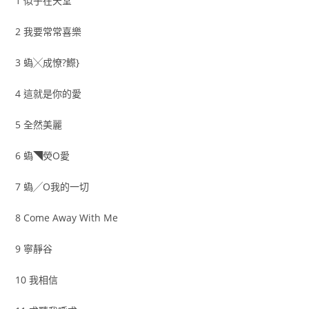
1 似乎在天堂
2 我要常常喜樂
3 蟡╳成憭?鰶}
4 這就是你的愛
5 全然美麗
6 蟡◥熒O愛
7 蟡╱O我的一切
8 Come Away With Me
9 寧靜谷
10 我相信