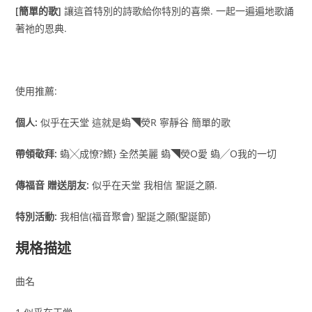
[簡單的歌]
讓這首特別的詩歌給你特別的喜樂. 一起一遍遍地歌誦
著祂的恩典.
使用推薦
:
個人:
似乎在天堂 這就是蟡◥熒R 寧靜谷 簡單的歌
帶領敬拜:
蟡╳成憭?鰶} 全然美麗 蟡◥熒O愛 蟡╱O我的一切
傳福音
贈送朋友:
似乎在天堂 我相信 聖誕之願.
特別活動:
我相信(福音聚會) 聖誕之願(聖誕節)
規格描述
曲名