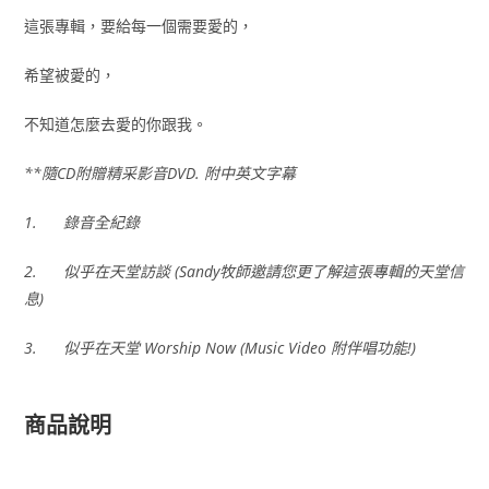
這張專輯，要給每一個需要愛的，
希望被愛的，
不知道怎麼去愛的你跟我。
**
隨CD
附贈精采影音DVD.
附中英文字幕
1.
錄音全紀錄
2.
似乎在天堂訪談 (Sandy
牧師邀請您更了解這張專輯的天堂信
息)
3.
似乎在天堂 Worship Now (Music Video
附伴唱功能!)
商品說明