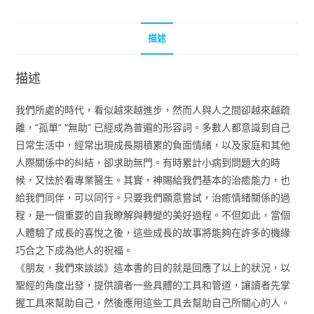
描述
描述
我們所處的時代，看似越來越進步，然而人與人之間卻越來越疏
離，“孤單” “無助” 已經成為普遍的形容詞。多數人都意識到自己
日常生活中，經常出現成長期積累的負面情緒，以及家庭和其他
人際關係中的糾結，卻求助無門。有時累計小病到問題大的時
候，又怯於看專業醫生。其實，神賜給我們基本的治癒能力，也
給我們同伴，可以同行。只要我們願意嘗試，治癒情緒關係的過
程，是一個重要的自我瞭解與轉變的美好過程。不但如此，當個
人體驗了成長的喜悅之後，這些成長的故事將能夠在許多的機緣
巧合之下成為他人的祝福。
《朋友，我們來談談》這本書的目的就是回應了以上的狀況，以
聖經的角度出發，提供讀者一些具體的工具和管道，讓讀者先掌
握工具來幫助自己，然後應用這些工具去幫助自己所關心的人。