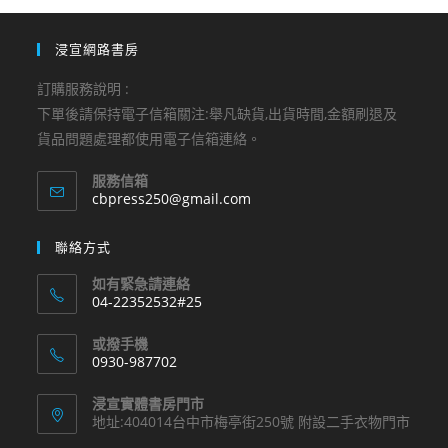
浸宣網路書房
訂購服務說明 :
下單後請保持電子信箱關注:舉凡缺貨,出貨時間,金額刷退及
貨品問題處理都使用電子信箱連絡。
服務信箱
Opens
cbpress250@gmail.com
in
your
聯絡方式
application
如有緊急請連絡
04-22352532#25
Opens
或撥手機
in
0930-987702
your
Opens
application
浸宣實體書房門市
in
地址:404014台中市梅亭街250號 附設二手衣物門市
your