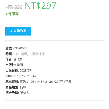
NT$
297
NT$
330
1 件庫存
加入購物車
貨號:
03090085
分類:
0309 輔導
,
03實踐神學
作者:
溫儀彬
出版社:
學園
出版日期:
2023/07
ISBN:
9786269716562
基本資料:
頁數：193 /14.8 x 21cm /274克 /平裝
商品類型:
輔導
適合族群:
所有人