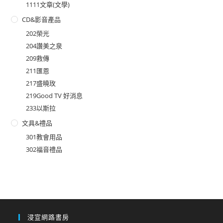
1111文章(文學)
CD&影音產品
202榮光
204讚美之泉
209救傳
211匯恩
217盛曉玫
219Good TV 好消息
233以斯拉
文具&禮品
301教會用品
302福音禮品
浸宣網路書房