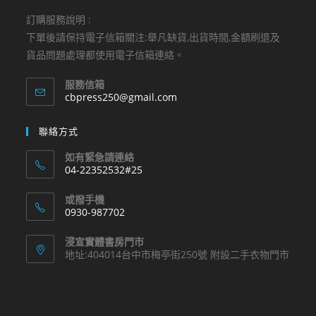
訂購服務說明 :
下單後請保持電子信箱關注:舉凡缺貨,出貨時間,金額刷退及
貨品問題處理都使用電子信箱連絡。
服務信箱
Opens
cbpress250@gmail.com
in
your
聯絡方式
application
如有緊急請連絡
04-22352532#25
Opens
或撥手機
in
0930-987702
your
Opens
application
浸宣實體書房門市
in
地址:404014台中市梅亭街250號 附設二手衣物門市
your
application