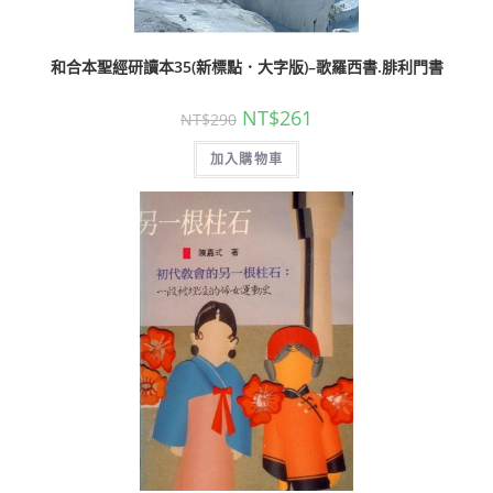
和合本聖經研讀本35(新標點．大字版)–歌羅西書.腓利門書
NT$
261
NT$
290
加入購物車