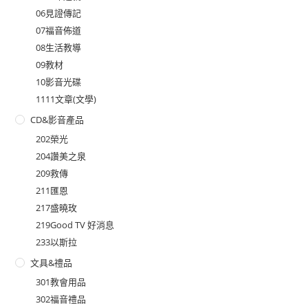
06見證傳記
07福音佈道
08生活教導
09教材
10影音光碟
1111文章(文學)
CD&影音產品
202榮光
204讚美之泉
209救傳
211匯恩
217盛曉玫
219Good TV 好消息
233以斯拉
文具&禮品
301教會用品
302福音禮品