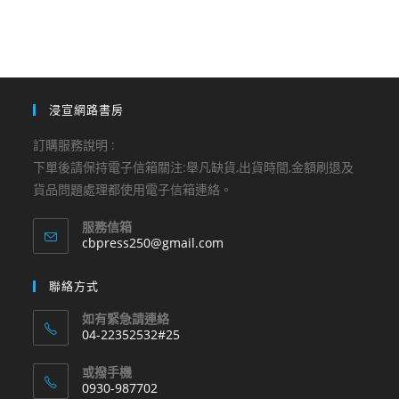
浸宣網路書房
訂購服務說明 :
下單後請保持電子信箱關注:舉凡缺貨,出貨時間,金額刷退及
貨品問題處理都使用電子信箱連絡。
服務信箱
Opens
cbpress250@gmail.com
in
your
聯絡方式
application
如有緊急請連絡
04-22352532#25
Opens
或撥手機
in
0930-987702
your