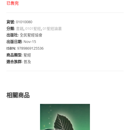
已售完
貨號:
01010080
分類:
書籍
,
0101聖經
,
01聖經論叢
出版社:
全民聖經協會
出版日期:
Nov-15
ISBN:
9789869125536
商品類型:
聖經
適合族群:
普及
相關商品