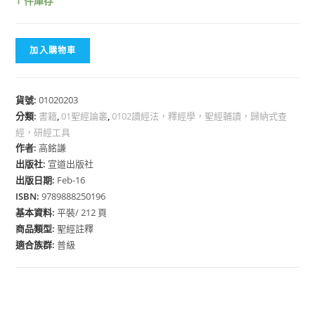
1 件庫存
加入購物車
貨號:
01020203
分類:
書籍
,
01聖經論叢
,
0102讀經法，釋經學，聖經輔讀，歸納式查
經，研經工具
作者:
高銘謙
出版社:
宣道出版社
出版日期:
Feb-16
ISBN:
9789888250196
基本資料:
平裝/ 212 頁
商品類型:
聖經註釋
適合族群:
普級