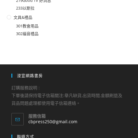
219Good TV 好消息
233以斯拉
文具&禮品
301教會用品
302福音禮品
浸宣網路書房
訂購服務說明 :
下單後請保持電子信箱關注:舉凡缺貨,出貨時間,金額刷退及
貨品問題處理都使用電子信箱連絡。
服務信箱
Opens
cbpress250@gmail.com
in
your
聯絡方式
application