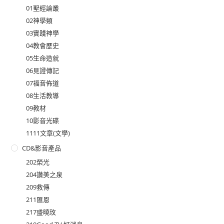
01聖經論叢
02神學類
03實踐神學
04教會歷史
05生命造就
06見證傳記
07福音佈道
08生活教導
09教材
10影音光碟
1111文章(文學)
CD&影音產品
202榮光
204讚美之泉
209救傳
211匯恩
217盛曉玫