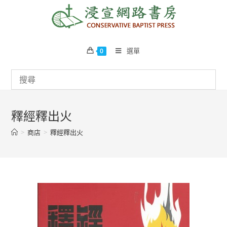
Skip
to
content
選單
0
釋經釋出火
>
商店
>
釋經釋出火