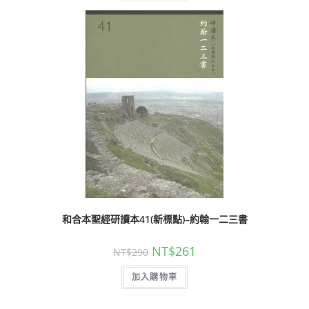
和合本聖經研讀本41(新標點)–約翰一二三書
NT$
261
NT$
290
加入購物車