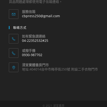
貨品問題處理都使用電子信箱連絡。
服務信箱
Opens
cbpress250@gmail.com
in
your
聯絡方式
application
如有緊急請連絡
04-22352532#25
Opens
或撥手機
in
0930-987702
your
Opens
application
浸宣實體書房門市
in
地址:404014台中市梅亭街250號 附設二手衣物門市
your
application
© 2021 浸宣書房