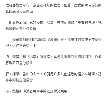
歌羅西教會是有一定屬靈根基的教會，但曾一度受到當時流行的
諾斯底派和苦修派
（即愛色尼派）思想侵擾，以致一些信徒偏離了基督的真理，把
基督的元首地位貶低
了。保羅針對他們的問題寫了歌羅西書，指出神的豐盛全在基督
裡，信徒不要受世上
的「理學」和「小學」所迷惑。本書是歌羅西書讀經劄記，作者
將歌羅西書分段注
解，標舉出書中的主旨，並引用許多其他經卷的經文來解釋，將
書中的精意儘量發
揮，然後引導讀者將書中的靈訓付諸應用。