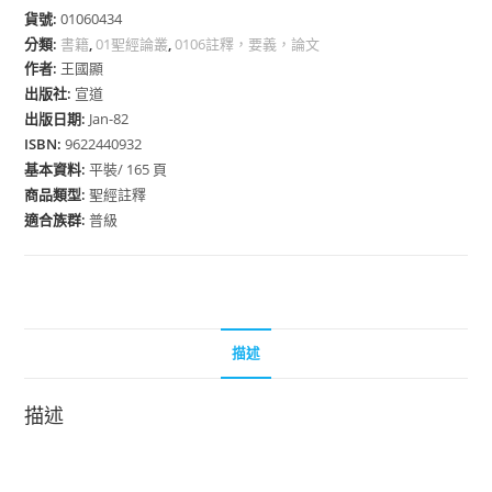
貨號:
01060434
分類:
書籍
,
01聖經論叢
,
0106註釋，要義，論文
作者:
王國顯
出版社:
宣道
出版日期:
Jan-82
ISBN:
9622440932
基本資料:
平裝/ 165 頁
商品類型:
聖經註釋
適合族群:
普級
描述
描述