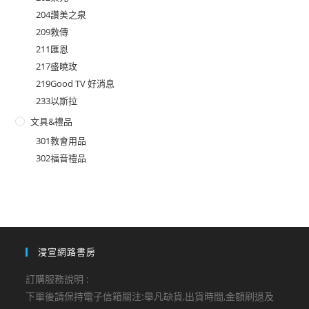
204讚美之泉
209救傳
211匯恩
217盛曉玫
219Good TV 好消息
233以斯拉
文具&禮品
301教會用品
302福音禮品
浸宣網路書房
訂購服務說明 :
下單後請保持電子信箱關注:舉凡缺貨,出貨時間,金額刷退及