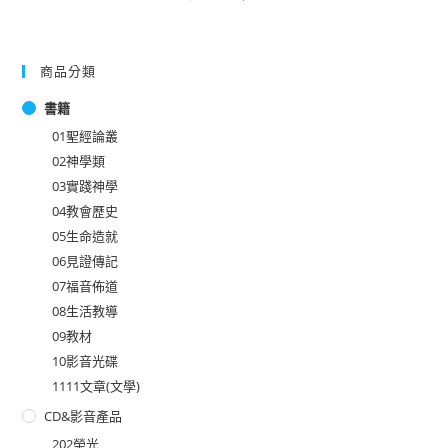
商品分類
書籍
01聖經論叢
02神學類
03實踐神學
04教會歷史
05生命造就
06見證傳記
07福音佈道
08生活教導
09教材
10影音光碟
1111文章(文學)
CD&影音產品
202榮光