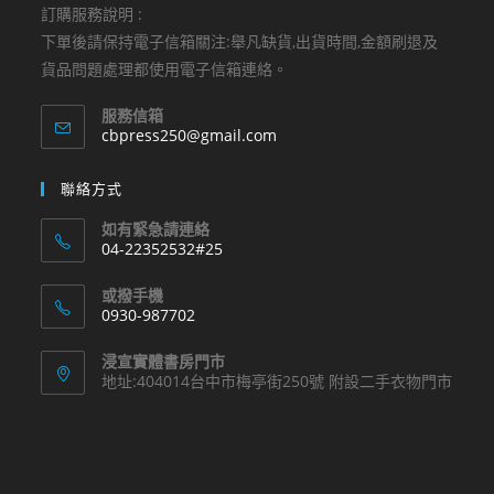
訂購服務說明 :
下單後請保持電子信箱關注:舉凡缺貨,出貨時間,金額刷退及
貨品問題處理都使用電子信箱連絡。
服務信箱
Opens
cbpress250@gmail.com
in
your
聯絡方式
application
如有緊急請連絡
04-22352532#25
Opens
或撥手機
in
0930-987702
your
Opens
application
浸宣實體書房門市
in
地址:404014台中市梅亭街250號 附設二手衣物門市
your
application