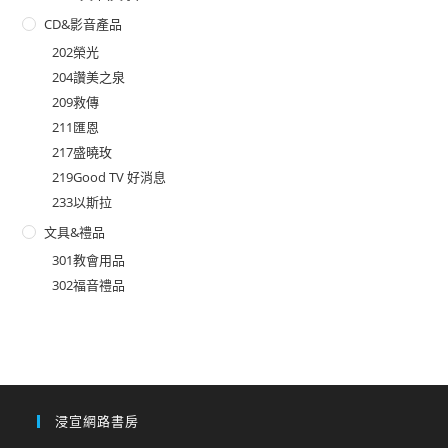
CD&影音產品
202榮光
204讚美之泉
209救傳
211匯恩
217盛曉玫
219Good TV 好消息
233以斯拉
文具&禮品
301教會用品
302福音禮品
浸宣網路書房