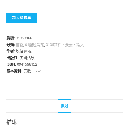
加入購物車
貨號:
01060466
分類:
書籍
,
01聖經論叢
,
0106註釋，要義，論文
作者:
坎伯.摩根
出版社:
美國活泉
ISBN:
0941598152
基本資料:
頁數：552
描述
描述