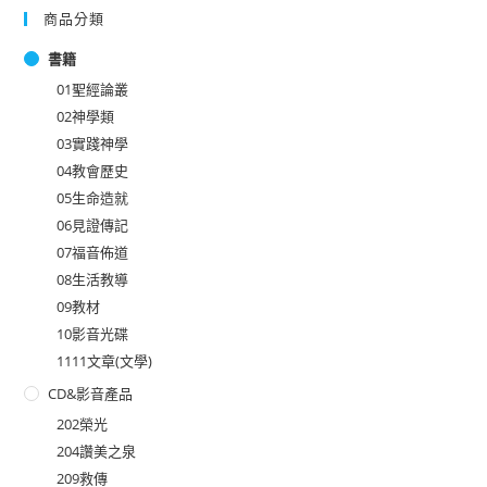
商品分類
書籍
01聖經論叢
02神學類
03實踐神學
04教會歷史
05生命造就
06見證傳記
07福音佈道
08生活教導
09教材
10影音光碟
1111文章(文學)
CD&影音產品
202榮光
204讚美之泉
209救傳