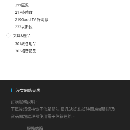
211匯恩
217盛曉玫
219Good TV 好消息
233以斯拉
文具&禮品
301教會用品
302福音禮品
浸宣網路書房
訂購服務說明 :
下單後請保持電子信箱關注:舉凡缺貨,出貨時間,金額刷退及
貨品問題處理都使用電子信箱連絡。
服務信箱