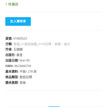
1 件庫存
加入購物車
貨號:
01060523
分類:
書籍
,
01聖經論叢
,
0106註釋，要義，論文
作者:
王國顯
出版社:
晨星
出版日期:
Mar-95
ISBN:
962366073X
基本資料:
平裝/ 278 頁
商品類型:
聖經註釋
適合族群:
普級