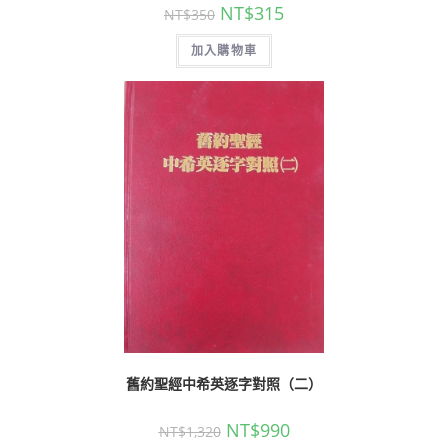
NT$
315
NT$
350
加入購物車
舊約聖經中希英逐字對照（二）
NT$
990
NT$
1,320