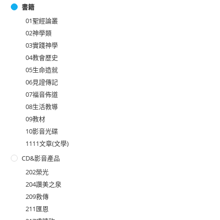
書籍
01聖經論叢
02神學類
03實踐神學
04教會歷史
05生命造就
06見證傳記
07福音佈道
08生活教導
09教材
10影音光碟
1111文章(文學)
CD&影音產品
202榮光
204讚美之泉
209救傳
211匯恩