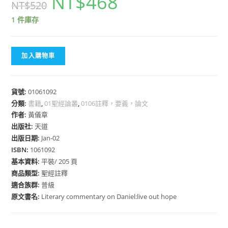
NT$
468
NT$
520
1 件庫存
加入購物車
貨號:
01061092
分類:
書籍
,
01聖經論叢
,
0106註釋，要義，論文
作者:
黃儀章
出版社:
天道
出版日期:
Jan-02
ISBN:
1061092
基本資料:
平裝/ 205 頁
商品類型:
聖經註釋
適合族群:
普級
原文書名:
Literary commentary on Daniel:live out hope