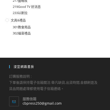
217盛曉玫
219Good TV 好消息
233以斯拉
文具&禮品
301教會用品
302福音禮品
浸宣網路書房
訂購服務說明 :
下單後請保持電子信箱關注:舉凡缺貨,出貨時間,金額刷退及
貨品問題處理都使用電子信箱連絡。
服務信箱
Opens
cbpress250@gmail.com
in