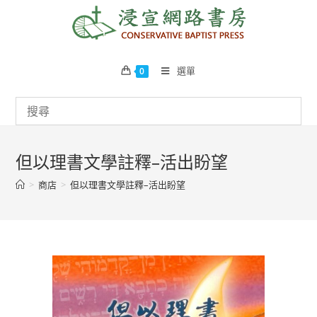
Skip
to
content
選單
0
但以理書文學註釋–活出盼望
>
商店
>
但以理書文學註釋–活出盼望