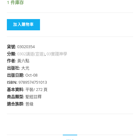
1 件庫存
加入購物車
貨號:
03020354
分類:
0302講道(宣道)
,
03實踐神學
作者:
黃六點
出版社:
大光
出版日期:
Oct-08
ISBN:
9789574751013
基本資料:
平裝/ 272 頁
商品類型:
聖經註釋
適合族群:
普級