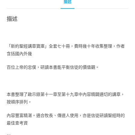
描述
描述
「新約聖經講章寶庫」全套七十冊，費時幾十年收集整理，作者
含括國內外幾
百位上帝的忠僕，研讀本書能平衡信徒的價值觀。
本書整理了啟示錄第十一章至第十九章中內容精闢適切的講章，
按順序排列，
內容豐富精湛。適合牧長、傳道人使用，亦是信徒研讀聖經時的
最佳查考資