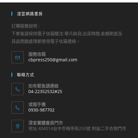
浸宣網路書房
訂購服務說明 :
下單後請保持電子信箱關注:舉凡缺貨,出貨時間,金額刷退及
貨品問題處理都使用電子信箱連絡。
服務信箱
Opens
cbpress250@gmail.com
in
your
聯絡方式
application
如有緊急請連絡
04-22352532#25
Opens
或撥手機
in
0930-987702
your
Opens
application
浸宣實體書房門市
in
地址:404014台中市梅亭街250號 附設二手衣物門市
your