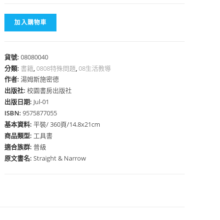
加入購物車
貨號:
08080040
心
分類:
書籍
,
0808特殊問題
,
08生活教導
作者:
湯姆斯施密德
出版社:
校園書房出版社
出版日期:
Jul-01
ISBN:
9575877055
基本資料:
平裝/ 360頁/14.8x21cm
商品類型:
工具書
適合族群:
普級
原文書名:
Straight & Narrow