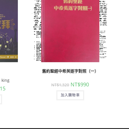
舊約聖經中希英逐字對照（一）
 king
NT$
990
NT$
1,320
15
加入購物車