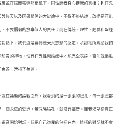
視覆蓋在媒體報導那張紙下，同性戀者身心健康的真相；也在先
天與後天以及因果關係的大辯論中，不得不終結說：改變是可能
的，不要懦弱的放棄個人的責任；而在傳統、理性、經驗和聖經
的對話下，我們還是要傳達天父慈悲的堅定，承認祂所賜給我們
極珍貴的禮物，惟有在異性戀婚姻中才能完全表達，否則就偏離
了良善，污損了美麗。
不過在議題的論戰之外，我看到的是一張張的臉孔，每一張臉都
是一個永恆的受造，若忽略臉孔，就沒有福音。而我渴望從真正
的福音開始對話。我把自己謙卑的包括在內，這樣的對話就不會