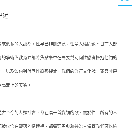
描述
愈來愈多的人認為，性早已非關道德，性是人權問題。目前大部
份的學術與教育界都將焦點集中在需要幫助同性戀者擁抱他們的
性，以及如何對付同性戀恐懼症。我們的流行文化說，寬容才是
至高無上的美德。
從古至今的人類社會，都在唱一首變調的歌，關於性，所有的人
都被包含在墮落的情境裡，都需要恩典和醫治。儘管我們可以檢