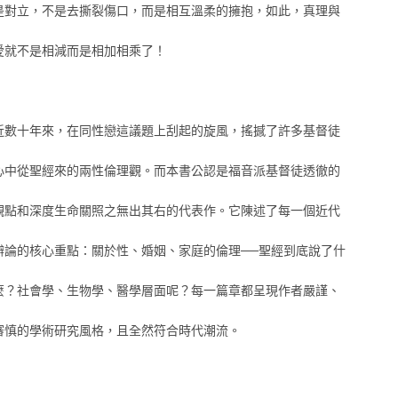
是對立，不是去撕裂傷口，而是相互溫柔的擁抱，如此，真理與
愛就不是相減而是相加相乘了！
近數十年來，在同性戀這議題上刮起的旋風，搖撼了許多基督徒
心中從聖經來的兩性倫理觀。而本書公認是福音派基督徒透徹的
觀點和深度生命關照之無出其右的代表作。它陳述了每一個近代
辯論的核心重點：關於性、婚姻、家庭的倫理──聖經到底說了什
麼？社會學、生物學、醫學層面呢？每一篇章都呈現作者嚴謹、
審慎的學術研究風格，且全然符合時代潮流。