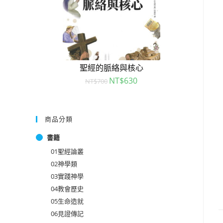
聖經的脈絡與核心
NT$
630
NT$
700
商品分類
書籍
01聖經論叢
02神學類
03實踐神學
04教會歷史
05生命造就
06見證傳記