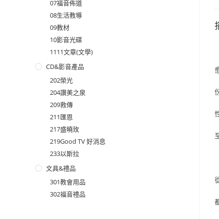
07福音佈道
08生活教導
09教材
10影音光碟
1111文章(文學)
CD&影音產品
202榮光
204讚美之泉
209救傳
211匯恩
217盛曉玫
219Good TV 好消息
233以斯拉
文具&禮品
301教會用品
302福音禮品