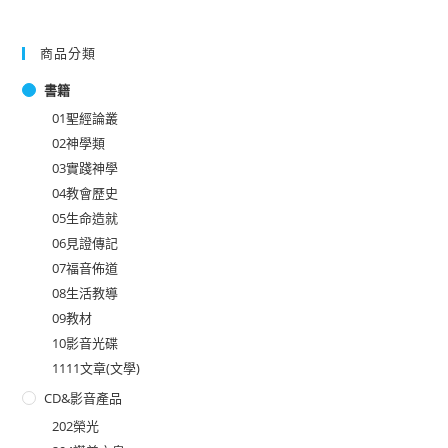
商品分類
書籍
01聖經論叢
02神學類
03實踐神學
04教會歷史
05生命造就
06見證傳記
07福音佈道
08生活教導
09教材
10影音光碟
1111文章(文學)
CD&影音產品
202榮光