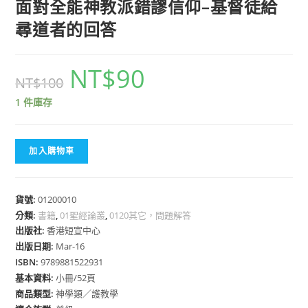
面對全能神教派錯謬信仰–基督徒給
尋道者的回答
NT$
90
NT$
100
1 件庫存
加入購物車
貨號:
01200010
分類:
書籍
,
01聖經論叢
,
0120其它，問題解答
出版社:
香港短宣中心
出版日期:
Mar-16
ISBN:
9789881522931
基本資料:
小冊/52頁
商品類型:
神學類／護教學