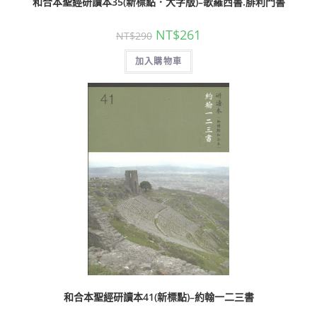
和合本聖經研讀本35(新標點．大字版)–歌羅西書.腓利門書
NT$
261
NT$
290
加入購物車
和合本聖經研讀本41(新標點)–約翰一二三書