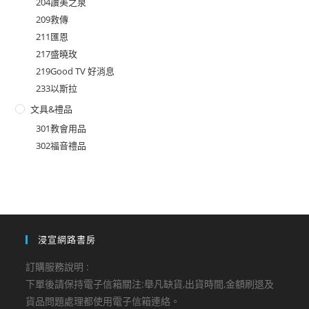
204讚美之泉
209救傳
211匯恩
217盛曉玫
219Good TV 好消息
233以斯拉
文具&禮品
301教會用品
302福音禮品
浸宣網路書房
訂購服務說明 :
下單後請保持電子信箱關注:舉凡缺貨,出貨時間,金額刷退及
貨品問題處理都使用電子信箱連絡。