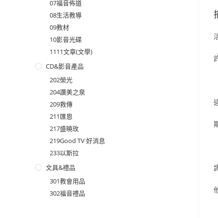
07福音佈道
08生活教導
09教材
10影音光碟
1111文章(文學)
CD&影音產品
202榮光
204讚美之泉
209救傳
211匯恩
217盛曉玫
219Good TV 好消息
233以斯拉
文具&禮品
301教會用品
302福音禮品