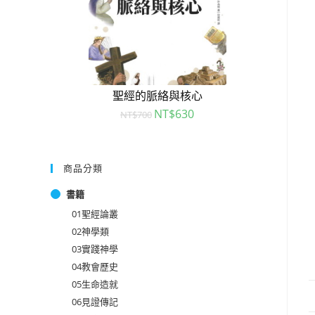
聖經的脈絡與核心
NT$
630
NT$
700
商品分類
書籍
01聖經論叢
02神學類
03實踐神學
04教會歷史
05生命造就
06見證傳記