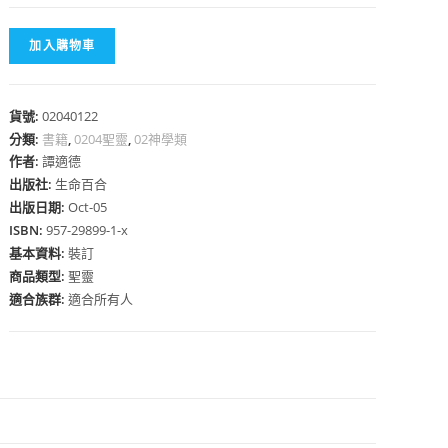
加入購物車
貨號:
02040122
心
分類:
書籍
,
0204聖靈
,
02神學類
作者:
譚適德
出版社:
生命百合
出版日期:
Oct-05
ISBN:
957-29899-1-x
基本資料:
裝訂
商品類型:
聖靈
適合族群:
適合所有人