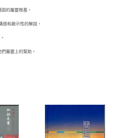
穩固的屬靈根基，
講道和啟示性的解說，
情。
他們屬靈上的幫助。