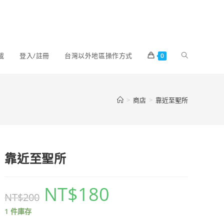
載
登入/註冊
台灣以外地區操作方式
0
>
商店
>
靠近至聖所
靠近至聖所
NT$
180
NT$
200
1 件庫存