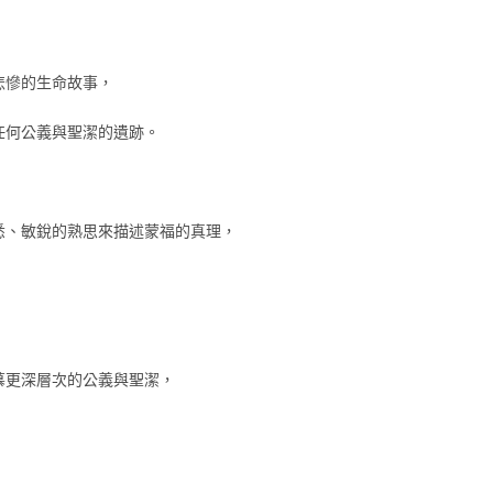
悲慘的生命故事，
任何公義與聖潔的遺跡。
悉、敏銳的熟思來描述蒙福的真理，
慕更深層次的公義與聖潔，