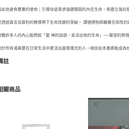
因此他身負雙重的使命；引導信徒尋求強健穩固的內在生命，來建立強壯
並透過直言且犀利的教導帶下生命改變的突破。 譚適德牧師藉著先知性的
討戰許多人的內心點燃起「愛 神的話語，並活出祂的生命」──聖潔的熱
對於所有渴慕要在日常生活中更活出基督樣式的人，相信這本書將能成為
備註
相關商品