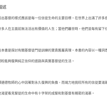
描述
活出基督的樣式應該是每一位信徒生命的主要目標。在世界上出滿了許多
許多人在主面前無法活出有價值的人生；當他們離世時，他們並每有留下
這本書是探討有關基督徒門徒訓練的寶貴舊屬真理。本書的內容以一種洞
期盼能夠復興純正信仰的道路與真實基督徒的生活。
譚適德牧師的心中因著對永久復興的負擔，而竭力地挑旺所有的信徒要渴
他渴望看見聖徒的生命中有十字架的成聖和對基督有親密的渴慕。