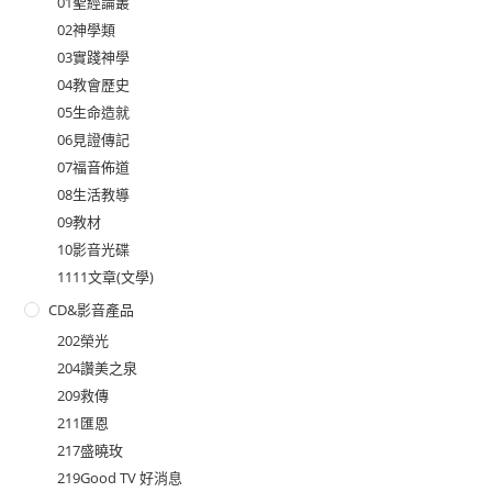
01聖經論叢
02神學類
03實踐神學
04教會歷史
05生命造就
06見證傳記
07福音佈道
08生活教導
09教材
10影音光碟
1111文章(文學)
CD&影音產品
202榮光
204讚美之泉
209救傳
211匯恩
217盛曉玫
219Good TV 好消息