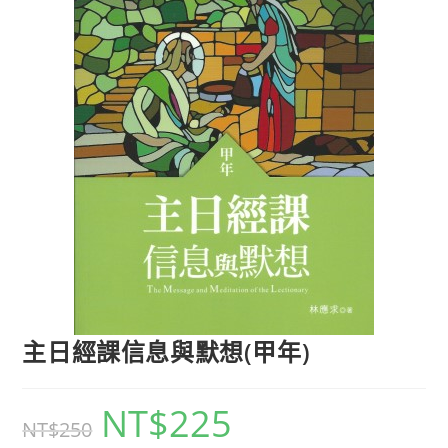
主日經課信息與默想(甲年)
NT$
225
NT$
250