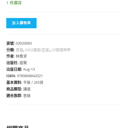
1 件庫存
加入購物車
貨號:
03020083
分類:
書籍
,
0302講道(宣道)
,
03實踐神學
作者:
林應求
出版社:
道聲
出版日期:
Aug-13
ISBN:
9789868842021
基本資料:
平裝 / 265頁
商品類型:
講道
適合族群:
普級