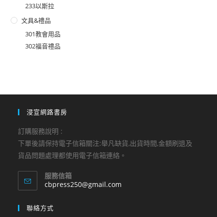
233以斯拉
文具&禮品
301教會用品
302福音禮品
浸宣網路書房
訂購服務說明 :
下單後請保持電子信箱關注:舉凡缺貨,出貨時間,金額刷退及
貨品問題處理都使用電子信箱連絡。
服務信箱
Opens
cbpress250@gmail.com
in
your
聯絡方式
application