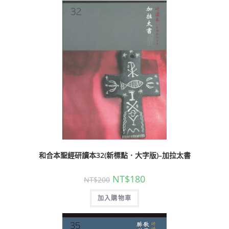
和合本聖經研讀本32(新標點．大字版)–加拉太書
NT$
180
NT$
200
加入購物車