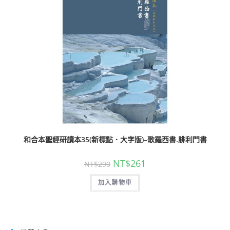
和合本聖經研讀本35(新標點．大字版)–歌羅西書.腓利門書
NT$
261
NT$
290
加入購物車