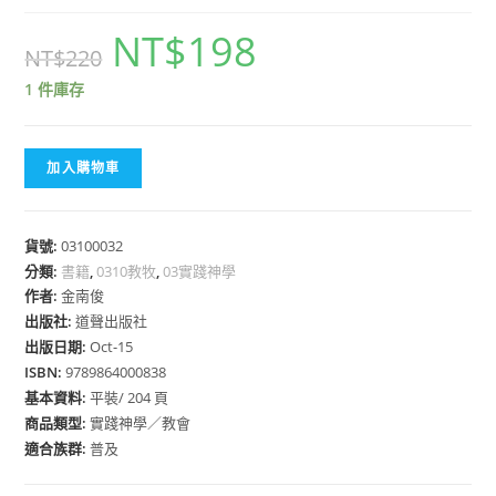
NT$
198
NT$
220
1 件庫存
加入購物車
貨號:
03100032
分類:
書籍
,
0310教牧
,
03實踐神學
作者:
金南俊
出版社:
道聲出版社
出版日期:
Oct-15
ISBN:
9789864000838
基本資料:
平裝/ 204 頁
商品類型:
實踐神學／教會
適合族群:
普及