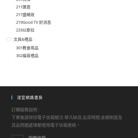
211匯恩
217盛曉玫
219Good TV 好消息
233以斯拉
文具&禮品
301教會用品
302福音禮品
浸宣網路書房
訂購服務說明 :
下單後請保持電子信箱關注:舉凡缺貨,出貨時間,金額刷退及
貨品問題處理都使用電子信箱連絡。
服務信箱