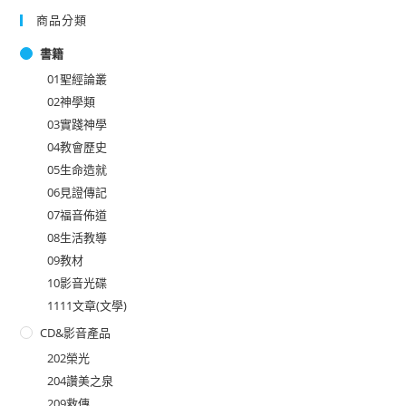
商品分類
書籍
01聖經論叢
02神學類
03實踐神學
04教會歷史
05生命造就
06見證傳記
07福音佈道
08生活教導
09教材
10影音光碟
1111文章(文學)
CD&影音產品
202榮光
204讚美之泉
209救傳