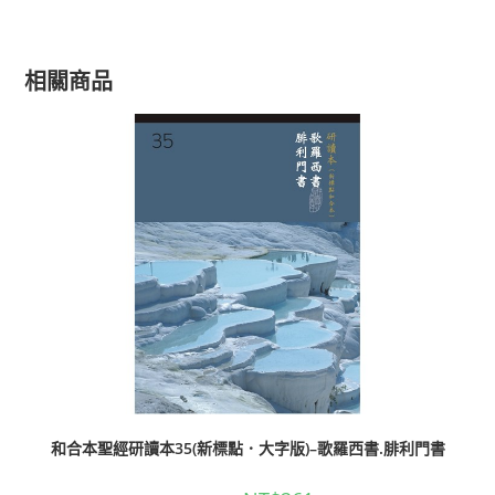
相關商品
和合本聖經研讀本35(新標點．大字版)–歌羅西書.腓利門書