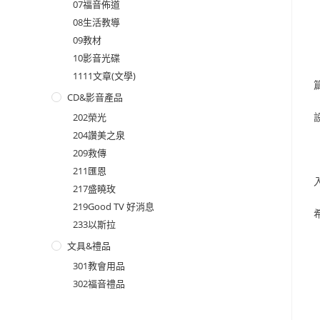
07福音佈道
08生活教導
09教材
10影音光碟
1111文章(文學)
CD&影音產品
202榮光
204讚美之泉
209救傳
211匯恩
217盛曉玫
219Good TV 好消息
233以斯拉
文具&禮品
301教會用品
302福音禮品