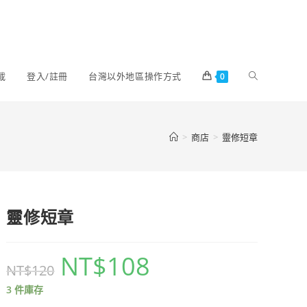
載
登入/註冊
台灣以外地區操作方式
0
>
商店
>
靈修短章
靈修短章
NT$
108
NT$
120
3 件庫存