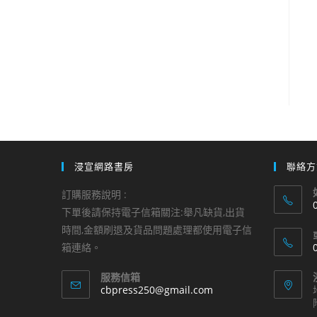
浸宣網路書房
聯絡方
訂購服務說明 :
下單後請保持電子信箱關注:舉凡缺貨,出貨
時間,金額刷退及貨品問題處理都使用電子信
i
箱連絡。
a
服務信箱
i
Opens
cbpress250@gmail.com
in
your
a