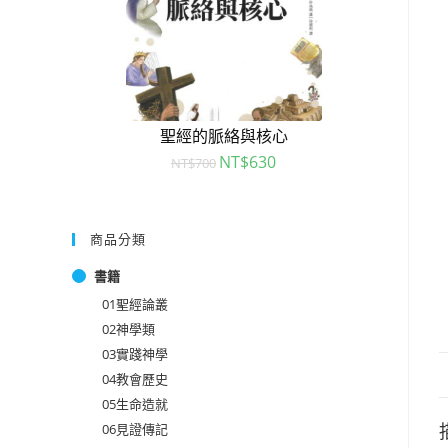
聖經的脈絡與核心
NT$
630
NT$
700
商品分類
書籍
01聖經論叢
02神學類
03實踐神學
04教會歷史
05生命造就
06見證傳記