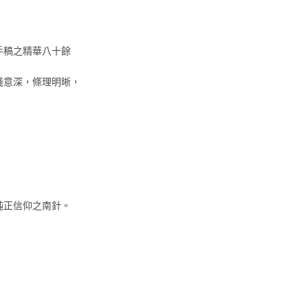
手稿之精華八十餘
淺意深，條理明晰，
純正信仰之南針。