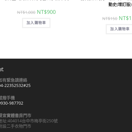
動史(增訂版)
NT$
900
NT$
1,000
NT$
1
NT$
150
加入購物車
加入購物車
式
如有緊急請連絡
04-22352532#25
Opens
或撥手機
n
0930-987702
your
Opens
pplication
浸宣實體書房門市
n
地址:404014台中市梅亭街250號
your
附設二手衣物門市
pplication