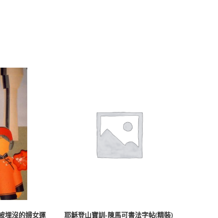
被埋沒的婦女運
耶穌登山寶訓-陳馬可書法字帖(精裝)