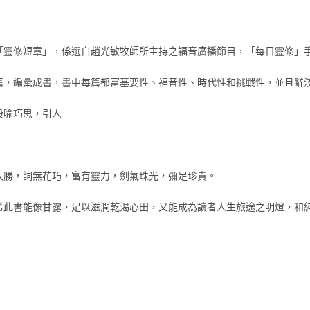
「靈修短章」，係選自趙光敏牧師所主持之福音廣播節目，「每日靈修」
篇，編彙成書，書中每篇都富基要性、福音性、時代性和挑戰性，並且辭
設喻巧思，引人
入勝，詞無花巧，富有靈力，劍氣珠光，彌足珍貴。
希此書能像甘露，足以滋潤乾渴心田，又能成為讀者人生旅途之明燈，和