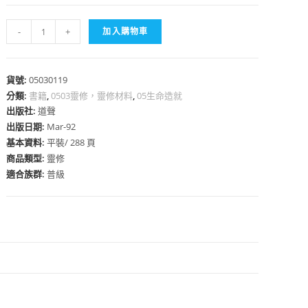
靈
-
+
加入購物車
修
短
章
貨號:
05030119
心
分類:
書籍
數
,
0503靈修，靈修材料
,
05生命造就
出版社:
道聲
量
出版日期:
Mar-92
基本資料:
平裝/ 288 頁
商品類型:
靈修
適合族群:
普級