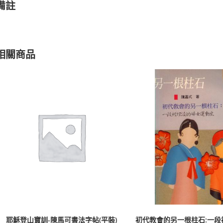
備註
相關商品
耶穌登山寶訓-陳馬可書法字帖(平裝)
初代教會的另一根柱石:一段