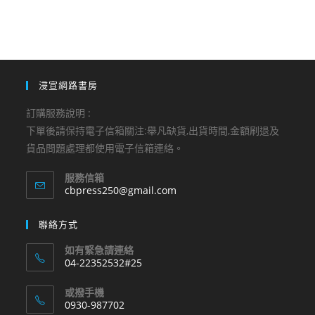
浸宣網路書房
訂購服務說明 :
下單後請保持電子信箱關注:舉凡缺貨,出貨時間,金額刷退及
貨品問題處理都使用電子信箱連絡。
服務信箱
Opens
cbpress250@gmail.com
in
your
聯絡方式
application
如有緊急請連絡
04-22352532#25
Opens
或撥手機
in
0930-987702
your