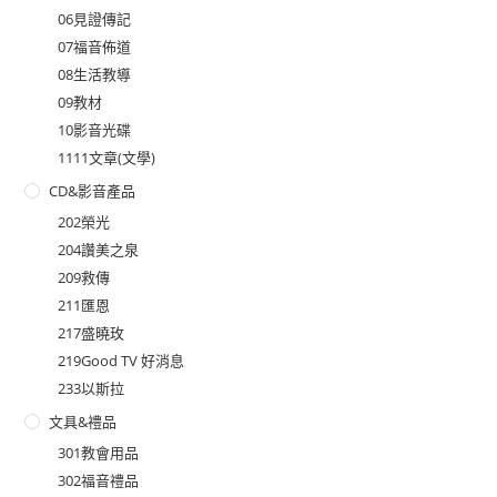
06見證傳記
07福音佈道
08生活教導
09教材
10影音光碟
1111文章(文學)
CD&影音產品
202榮光
204讚美之泉
209救傳
211匯恩
217盛曉玫
219Good TV 好消息
233以斯拉
文具&禮品
301教會用品
302福音禮品