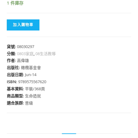
1 件庫存
加入購物車
貨號:
08030297
分類:
0803家庭
,
08生活教導
作者:
高偉雄
出版社:
橄欖基金會
出版日期:
Jun-14
ISBN:
9789575567620
基本資料:
平裝/368頁
商品類型:
生命造就
適合族群:
普級