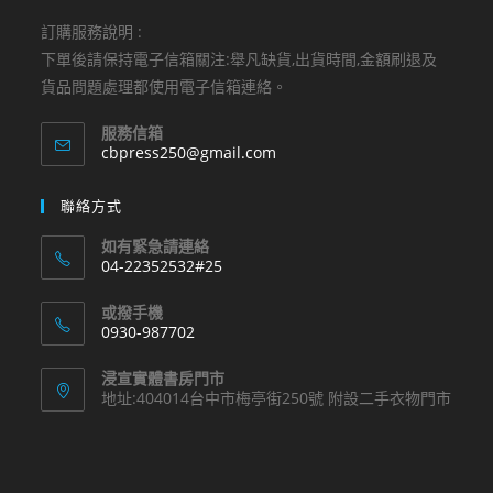
訂購服務說明 :
下單後請保持電子信箱關注:舉凡缺貨,出貨時間,金額刷退及
貨品問題處理都使用電子信箱連絡。
服務信箱
Opens
cbpress250@gmail.com
in
your
聯絡方式
application
如有緊急請連絡
04-22352532#25
Opens
或撥手機
in
0930-987702
your
Opens
application
浸宣實體書房門市
in
地址:404014台中市梅亭街250號 附設二手衣物門市
your
application