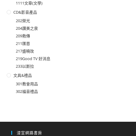
1111文章(文學)
CD&影音產品
202榮光
204讚美之泉
209救傳
211匯恩
217盛曉玫
219Good TV 好消息
233以斯拉
文具&禮品
301教會用品
302福音禮品
浸宣網路書房