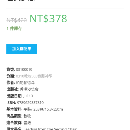
NT$
378
NT$
420
1 件庫存
加入購物車
貨號:
03100019
分類:
0310教牧
,
03實踐神學
作者:
帕能帕德森
出版社:
香港浸信會
出版日期:
Jul-10
ISBN:
9789629337810
基本資料:
平裝/ 253頁/15.3x23cm
商品類型:
教牧
適合族群:
普級
原文書名:
Leading from the Second Chair