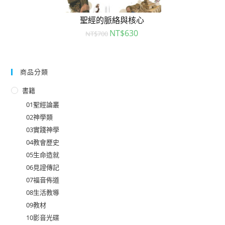
聖經的脈絡與核心
NT$
630
NT$
700
商品分類
書籍
01聖經論叢
02神學類
03實踐神學
04教會歷史
05生命造就
06見證傳記
07福音佈道
08生活教導
09教材
10影音光碟